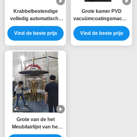
Krabbelbestendige
Grote kamer PVD
volledig automatische
vacuümcoatingsmachine
PVD-coatingsmachine
met volledige
Vind de beste prijs
met roestvrijstalen
automatische besturing
Vind de beste prijs
kamer voor
voor op maat gemaakte
meubelramen
goudbekledingsapparatuur
Grote van de het
Meubilairlijst van het
Capaciteitsroestvrije