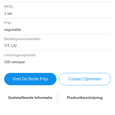
MOQ:
1 set
Prijs:
negotiable
Betalingsvoorwaarden:
T/T, L/C
Leveringscapaciteit:
100 sets/jaar
Vind De Beste Prijs
Contact Opnemen
Gedetailleerde Informatie
Productbeschrijving