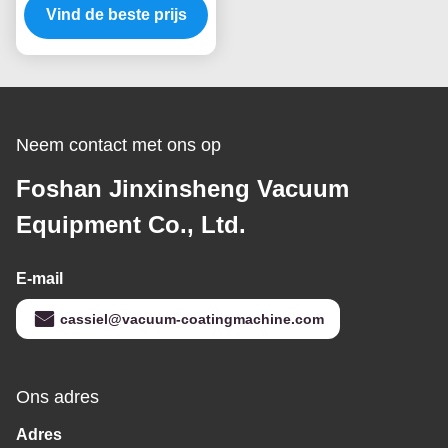
staal Gouden PVD de
Vind de beste prijs
Vacuümdeklaagmachine
van het de Stoeltitanium
Neem contact met ons op
Foshan Jinxinsheng Vacuum
Equipment Co., Ltd.
E-mail
cassiel@vacuum-coatingmachine.com
Ons adres
Adres