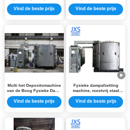
Machine voor meubels
met touchscreen
Vind de beste prijs
Vind de beste prijs
Multi het Depositomachine
Fysieke dampafzetting
van de Boog Fysieke Damp
machine, roestvrij staal
met Touch screen
PVD coating machine
Vind de beste prijs
Vind de beste prijs