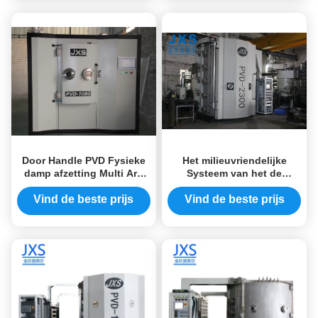
Door Handle PVD Fysieke
Het milieuvriendelijke
damp afzetting Multi Arc
Systeem van het de
Ion Watch And Tool
Dampdeposito van het
Vacuum Coating Machine
Roestvrij staalmeubilair
Vind de beste prijs
Vind de beste prijs
Fysieke