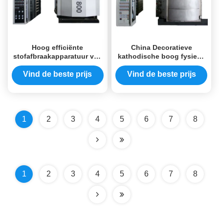
Hoog efficiënte
China Decoratieve
stofafbraakapparatuur van
kathodische boog fysieke
roestvrij staal
damp afzetting apparatuur
Vind de beste prijs
Vind de beste prijs
1
2
3
4
5
6
7
8
1
2
3
4
5
6
7
8