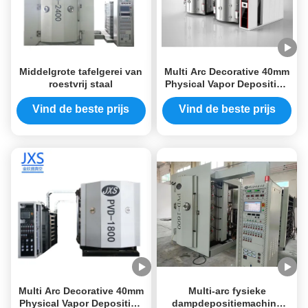
Middelgrote tafelgerei van
Multi Arc Decorative 40mm
roestvrij staal
Physical Vapor Deposition
Machine voor meubels
Vind de beste prijs
Vind de beste prijs
Multi Arc Decorative 40mm
Multi-arc fysieke
Physical Vapor Deposition
dampdepositiemachine