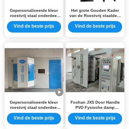
Gepersonaliseerde kleur
Het grote Gouden Kader
roestvrij staal onderdeel
van de Roestvrij staaldeur
fysieke damp afzetting
nam de Gouden Zwarte
machine
Fysieke Machine van het
Vind de beste prijs
Vind de beste prijs
Dampdeposito toe
Gepersonaliseerde kleur
Foshan JXS Door Handle
roestvrij staal onderdeel
PVD Fysische damp
fysieke damp afzetting
afzetting Multi Arc Ion
machine
Watch And Tool Vacuum
Vind de beste prijs
Vind de beste prijs
Coating Machine