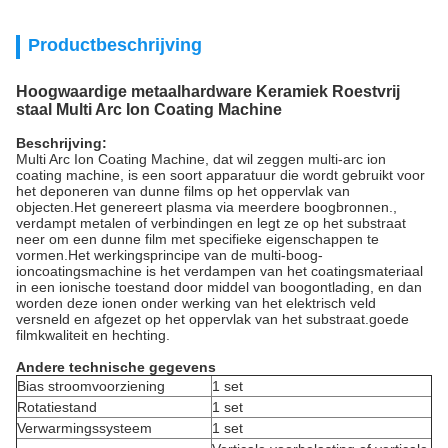
Productbeschrijving
Hoogwaardige metaalhardware Keramiek Roestvrij
staal Multi Arc Ion Coating Machine
Beschrijving:
Multi Arc Ion Coating Machine, dat wil zeggen multi-arc ion
coating machine, is een soort apparatuur die wordt gebruikt voor
het deponeren van dunne films op het oppervlak van
objecten.Het genereert plasma via meerdere boogbronnen.,
verdampt metalen of verbindingen en legt ze op het substraat
neer om een dunne film met specifieke eigenschappen te
vormen.Het werkingsprincipe van de multi-boog-
ioncoatingsmachine is het verdampen van het coatingsmateriaal
in een ionische toestand door middel van boogontlading, en dan
worden deze ionen onder werking van het elektrisch veld
versneld en afgezet op het oppervlak van het substraat.goede
filmkwaliteit en hechting.
Andere technische gegevens
Bias stroomvoorziening
1 set
Rotatiestand
1 set
Verwarmingssysteem
1 set