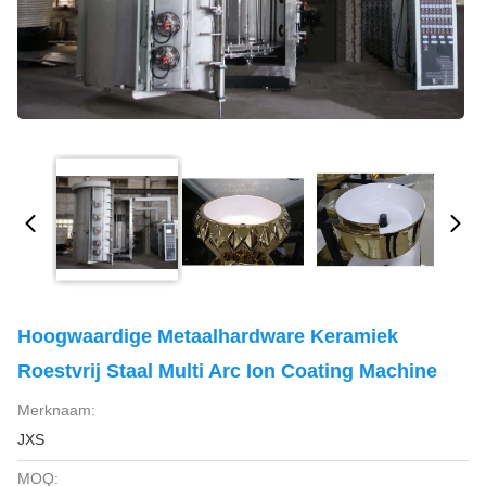
Hoogwaardige Metaalhardware Keramiek
Roestvrij Staal Multi Arc Ion Coating Machine
Merknaam:
JXS
MOQ: