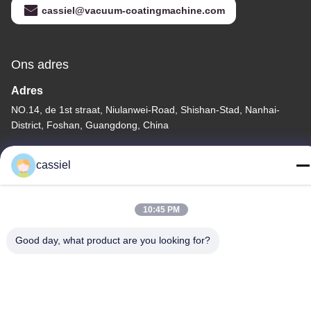
cassiel@vacuum-coatingmachine.com
Ons adres
Adres
NO.14, de 1st straat, Niulanwei-Road, Shishan-Stad, Nanhai-
District, Foshan, Guangdong, China
Telefoon
cassiel
86-139-2915-0962
10:45 PM
Good day, what product are you looking for?
Privacybeleid
|
Sitemap
China Goede kwaliteit De vacuümdeklaagmachine van PVD
Leverancier. Auteursrecht © -2026 Foshan Jinxinsheng Vacuum
Equipment Co., Ltd. Alle rechten. Gebeurd.