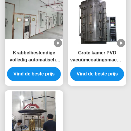
Krabbelbestendige
Grote kamer PVD
volledig automatische
vacuümcoatingsmachine
PVD-coatingsmachine
met volledige
Vind de beste prijs
met roestvrijstalen
automatische besturing
Vind de beste prijs
kamer voor
voor op maat gemaakte
meubelramen
goudbekledingsapparatuur