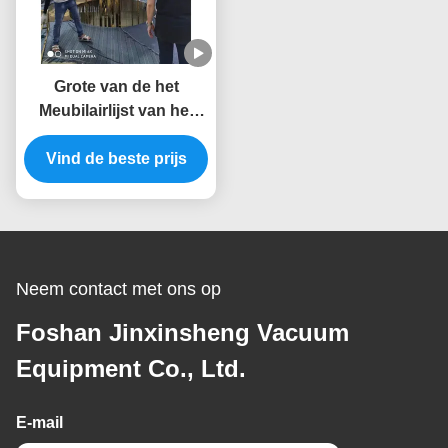
Grote van de het
Meubilairlijst van het
Capaciteitsroestvrije
staal Gouden PVD de
Vind de beste prijs
Vacuümdeklaagmachine
van het de Stoeltitanium
Neem contact met ons op
Foshan Jinxinsheng Vacuum
Equipment Co., Ltd.
E-mail