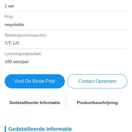
1 set
Prijs:
negotiable
Betalingsvoorwaarden:
T/T, L/C
Leveringscapaciteit:
100 sets/jaar
Vind De Beste Prijs
Contact Opnemen
Gedetailleerde Informatie
Productbeschrijving
Gedetailleerde Informatie