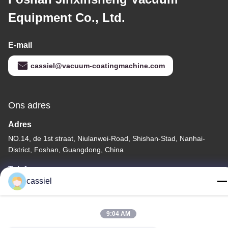
Equipment Co., Ltd.
E-mail
cassiel@vacuum-coatingmachine.com
Ons adres
Adres
NO.14, de 1st straat, Niulanwei-Road, Shishan-Stad, Nanhai-
District, Foshan, Guangdong, China
Telefoon
cassiel
86-139-2915-0962
9:04 AM