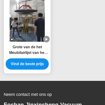
Grote van de het
Meubilairlijst van het
Capaciteitsroestvrije
staal Gouden PVD de
Vind de beste prijs
Vacuümdeklaagmachine
van het de Stoeltitanium
Neem contact met ons op
Foshan Jinxinsheng Vacuum