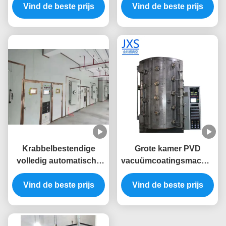
volledig automatisch
Vind de beste prijs
zware werkzaamheden
Vind de beste prijs
besturingssysteem
en volledig automatisch
voor metalen meubels
besturingssysteem
Krabbelbestendige
Grote kamer PVD
volledig automatische
vacuümcoatingsmachine
PVD-coatingsmachine
met volledige
Vind de beste prijs
met roestvrijstalen
automatische besturing
Vind de beste prijs
kamer voor
voor op maat gemaakte
meubelramen
goudbekledingsapparatuur