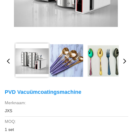
PVD Vacuümcoatingsmachine
Merknaam:
JXS
MOQ:
1 set