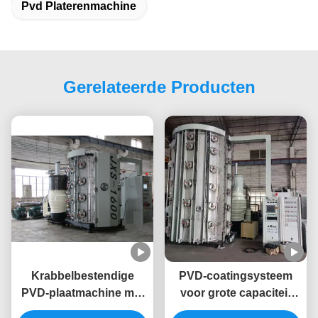
Pvd Platerenmachine
Gerelateerde Producten
Krabbelbestendige
PVD-coatingsysteem
PVD-plaatmachine met
voor grote capaciteit
uniforme afwerking en
met vacuümkamer voor