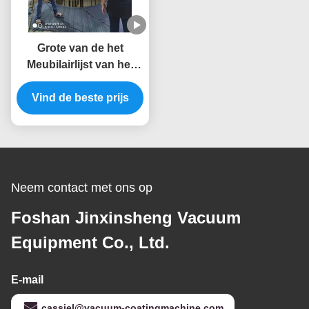
Grote van de het
Meubilairlijst van het
Capaciteitsroestvrije
staal Gouden PVD de
Vind de beste prijs
Vacuümdeklaagmachine
van het de Stoeltitanium
Neem contact met ons op
Foshan Jinxinsheng Vacuum
Equipment Co., Ltd.
E-mail
cassiel@vacuum-coatingmachine.com