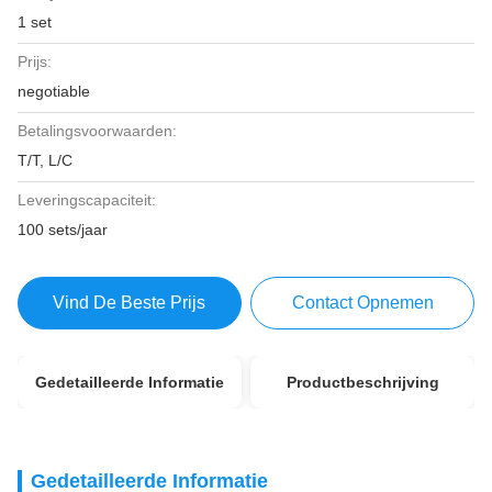
1 set
Prijs:
negotiable
Betalingsvoorwaarden:
T/T, L/C
Leveringscapaciteit:
100 sets/jaar
Vind De Beste Prijs
Contact Opnemen
Gedetailleerde Informatie
Productbeschrijving
Gedetailleerde Informatie