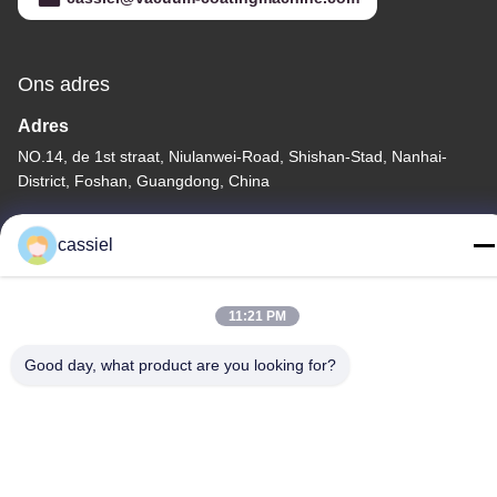
Ons adres
Adres
NO.14, de 1st straat, Niulanwei-Road, Shishan-Stad, Nanhai-
District, Foshan, Guangdong, China
Telefoon
cassiel
86-139-2915-0962
11:21 PM
Good day, what product are you looking for?
Privacybeleid
|
Sitemap
China Goede kwaliteit De vacuümdeklaagmachine van PVD
Leverancier. Auteursrecht © -2026 Foshan Jinxinsheng Vacuum
Equipment Co., Ltd. Alle rechten. Gebeurd.