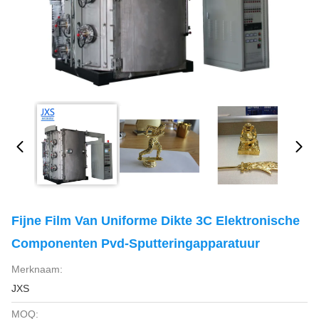
Fijne Film Van Uniforme Dikte 3C Elektronische
Componenten Pvd-Sputteringapparatuur
Merknaam:
JXS
MOQ: