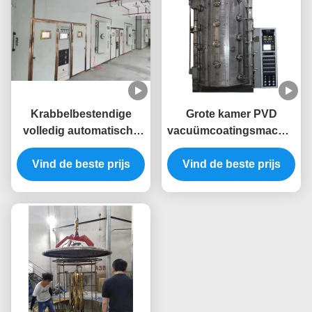
Krabbelbestendige
Grote kamer PVD
volledig automatische
vacuümcoatingsmachine
PVD-coatingsmachine
met volledige
Vind de beste prijs
met roestvrijstalen
automatische besturing
Vind de beste prijs
kamer voor
voor op maat gemaakte
meubelramen
goudbekledingsapparatuur