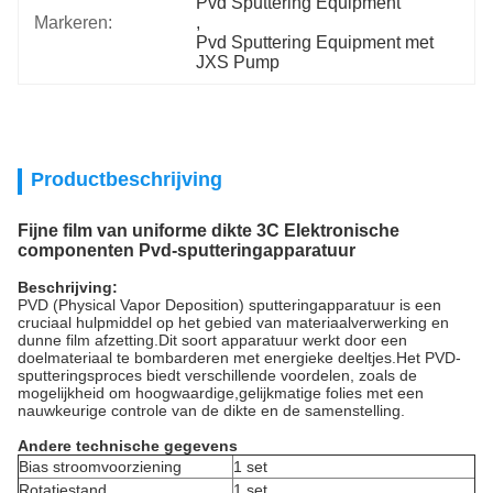
Pvd Sputtering Equipment
Markeren:
, 
Pvd Sputtering Equipment met 
JXS Pump
Productbeschrijving
Fijne film van uniforme dikte 3C Elektronische
componenten Pvd-sputteringapparatuur
Beschrijving:
PVD (Physical Vapor Deposition) sputteringapparatuur is een
cruciaal hulpmiddel op het gebied van materiaalverwerking en
dunne film afzetting.Dit soort apparatuur werkt door een
doelmateriaal te bombarderen met energieke deeltjes.Het PVD-
sputteringsproces biedt verschillende voordelen, zoals de
mogelijkheid om hoogwaardige,gelijkmatige folies met een
nauwkeurige controle van de dikte en de samenstelling.
Andere technische gegevens
Bias stroomvoorziening
1 set
Rotatiestand
1 set