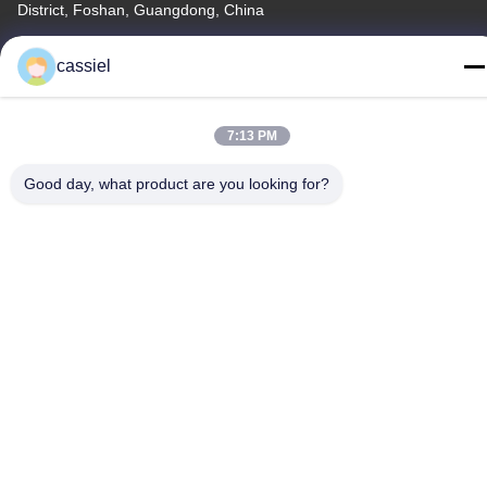
District, Foshan, Guangdong, China
Telefoon
cassiel
86-139-2915-0962
7:13 PM
Good day, what product are you looking for?
Privacybeleid
|
Sitemap
China Goede kwaliteit De vacuümdeklaagmachine van PVD
Leverancier. Auteursrecht © -2026 Foshan Jinxinsheng Vacuum
Equipment Co., Ltd. Alle rechten. Gebeurd.