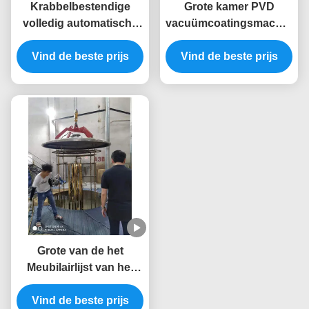
Krabbelbestendige
Grote kamer PVD
volledig automatische
vacuümcoatingsmachine
PVD-coatingsmachine
met volledige
Vind de beste prijs
met roestvrijstalen
automatische besturing
Vind de beste prijs
kamer voor
voor op maat gemaakte
meubelramen
goudbekledingsapparatuur
Grote van de het
Meubilairlijst van het
Capaciteitsroestvrije
staal Gouden PVD de
Vind de beste prijs