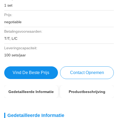
1 set
Prijs:
negotiable
Betalingsvoorwaarden:
T/T, L/C
Leveringscapaciteit:
100 sets/jaar
Vind De Beste Prijs
Contact Opnemen
Gedetailleerde Informatie
Productbeschrijving
Gedetailleerde Informatie