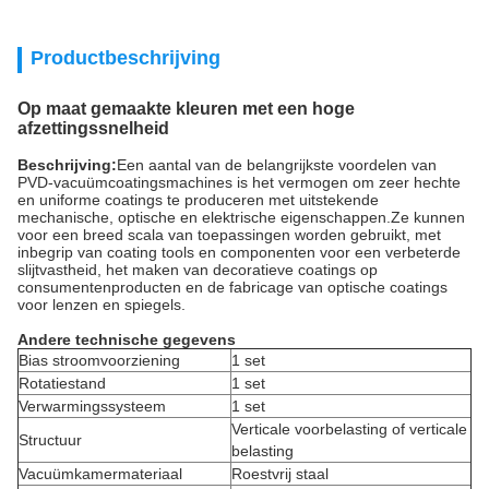
Productbeschrijving
Op maat gemaakte kleuren met een hoge
afzettingssnelheid
Beschrijving:
Een aantal van de belangrijkste voordelen van
PVD-vacuümcoatingsmachines is het vermogen om zeer hechte
en uniforme coatings te produceren met uitstekende
mechanische, optische en elektrische eigenschappen.Ze kunnen
voor een breed scala van toepassingen worden gebruikt, met
inbegrip van coating tools en componenten voor een verbeterde
slijtvastheid, het maken van decoratieve coatings op
consumentenproducten en de fabricage van optische coatings
voor lenzen en spiegels.
Andere technische gegevens
Bias stroomvoorziening
1 set
Rotatiestand
1 set
Verwarmingssysteem
1 set
Verticale voorbelasting of verticale
Structuur
belasting
Vacuümkamermateriaal
Roestvrij staal