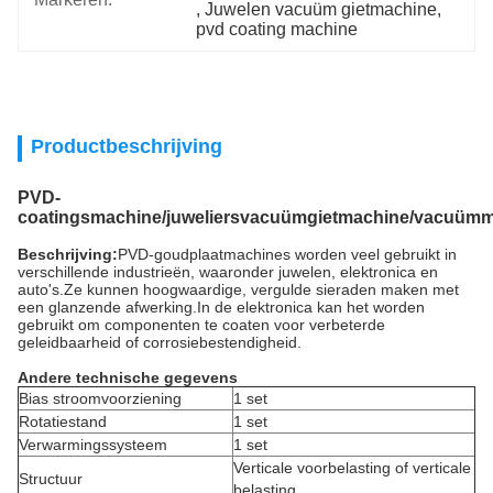
, 
Juwelen vacuüm gietmachine
, 
pvd coating machine
Productbeschrijving
PVD-
coatingsmachine/juweliersvacuümgietmachine/vacuümme
Beschrijving:
PVD-goudplaatmachines worden veel gebruikt in
verschillende industrieën, waaronder juwelen, elektronica en
auto's.Ze kunnen hoogwaardige, vergulde sieraden maken met
een glanzende afwerking.In de elektronica kan het worden
gebruikt om componenten te coaten voor verbeterde
geleidbaarheid of corrosiebestendigheid.
Andere technische gegevens
Bias stroomvoorziening
1 set
Rotatiestand
1 set
Verwarmingssysteem
1 set
Verticale voorbelasting of verticale
Structuur
belasting