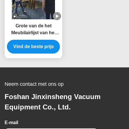
Grote van de het
Meubilairlijst van het
Capaciteitsroestvrije
staal Gouden PVD de
Vind de beste prijs
Vacuümdeklaagmachine
van het de Stoeltitanium
Neem contact met ons op
Foshan Jinxinsheng Vacuum
Equipment Co., Ltd.
E-mail