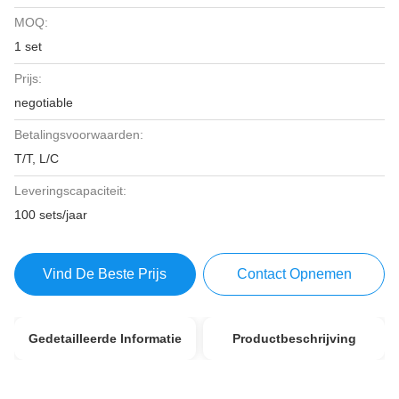
MOQ:
1 set
Prijs:
negotiable
Betalingsvoorwaarden:
T/T, L/C
Leveringscapaciteit:
100 sets/jaar
Vind De Beste Prijs
Contact Opnemen
Gedetailleerde Informatie
Productbeschrijving