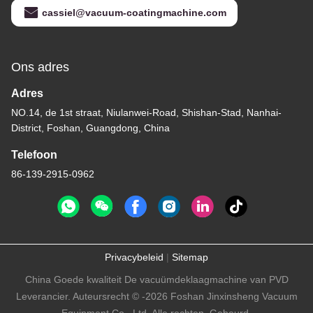
cassiel@vacuum-coatingmachine.com
Ons adres
Adres
NO.14, de 1st straat, Niulanwei-Road, Shishan-Stad, Nanhai-
District, Foshan, Guangdong, China
Telefoon
86-139-2915-0962
Privacybeleid
|
Sitemap
China Goede kwaliteit De vacuümdeklaagmachine van PVD
Leverancier. Auteursrecht © -2026 Foshan Jinxinsheng Vacuum