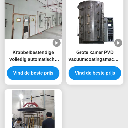
Krabbelbestendige
Grote kamer PVD
volledig automatische
vacuümcoatingsmachine
PVD-coatingsmachine
met volledige
Vind de beste prijs
met roestvrijstalen
automatische besturing
Vind de beste prijs
kamer voor
voor op maat gemaakte
meubelramen
goudbekledingsapparatuur