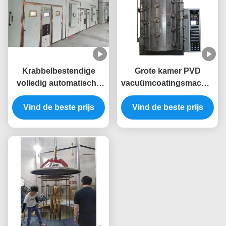
Krabbelbestendige
Grote kamer PVD
volledig automatische
vacuümcoatingsmachine
PVD-coatingsmachine
met volledige
Vind de beste prijs
met roestvrijstalen
automatische besturing
Vind de beste prijs
kamer voor
voor op maat gemaakte
meubelramen
goudbekledingsapparatuur