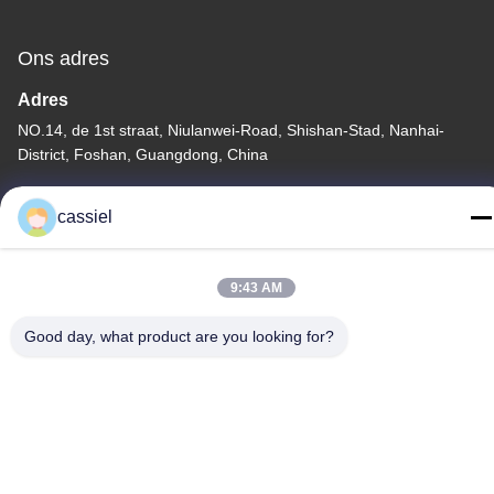
Ons adres
Adres
NO.14, de 1st straat, Niulanwei-Road, Shishan-Stad, Nanhai-
District, Foshan, Guangdong, China
Telefoon
cassiel
86-139-2915-0962
9:43 AM
Good day, what product are you looking for?
Privacybeleid
|
Sitemap
China Goede kwaliteit De vacuümdeklaagmachine van PVD
Leverancier. Auteursrecht © -2026 Foshan Jinxinsheng Vacuum
Equipment Co., Ltd. Alle rechten. Gebeurd.