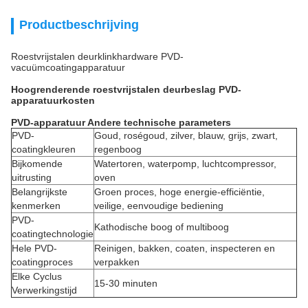
Productbeschrijving
Roestvrijstalen deurklinkhardware PVD-
vacuümcoatingapparatuur
Hoogrenderende roestvrijstalen deurbeslag PVD-
apparatuurkosten
PVD-apparatuur Andere technische parameters
PVD-
Goud, roségoud, zilver, blauw, grijs, zwart,
coatingkleuren
regenboog
Bijkomende
Watertoren, waterpomp, luchtcompressor,
uitrusting
oven
Belangrijkste
Groen proces, hoge energie-efficiëntie,
kenmerken
veilige, eenvoudige bediening
PVD-
Kathodische boog of multiboog
coatingtechnologie
Hele PVD-
Reinigen, bakken, coaten, inspecteren en
coatingproces
verpakken
Elke Cyclus
15-30 minuten
Verwerkingstijd