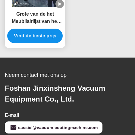
Grote van de het
Meubilairlijst van het
Capaciteitsroestvrije
staal Gouden PVD de
Vind de beste prijs
Vacuümdeklaagmachine
van het de Stoeltitanium
Neem contact met ons op
Foshan Jinxinsheng Vacuum
Equipment Co., Ltd.
E-mail
cassiel@vacuum-coatingmachine.com