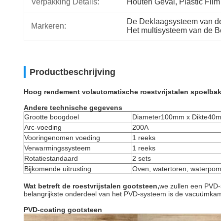
Verpakking Details:
Houten Geval, Plastic Film
De Deklaagsysteem van de 
Markeren:
Het multisysteem van de 
Productbeschrijving
Hoog rendement volautomatische roestvrijstalen spoelba
Andere technische gegevens
Grootte boogdoel
Diameter100mm x Dikte40
Arc-voeding
200A
Vooringenomen voeding
1 reeks
Verwarmingssysteem
1 reeks
Rotatiestandaard
2 sets
Bijkomende uitrusting
Oven, watertoren, waterpom
Wat betreft de roestvrijstalen gootsteen,
we zullen een PVD-s
belangrijkste onderdeel van het PVD-systeem is de vacuümkam
PVD-coating gootsteen