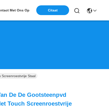
ntact Met Ons Op
Citaat
Screenroestvrije Staal
Van De De Gootsteenpvd
et Touch Screenroestvrije