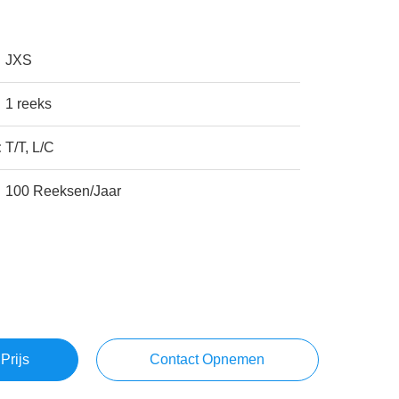
JXS
1 reeks
:
T/T, L/C
100 Reeksen/Jaar
Prijs
Contact Opnemen