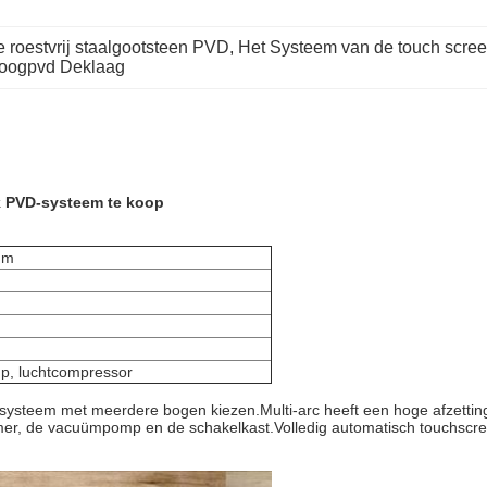
roestvrij staalgootsteen PVD
, 
Het Systeem van de touch scre
Boogpvd Deklaag
k PVD-systeem te koop
mm
p, luchtcompressor
ysteem met meerdere bogen kiezen.Multi-arc heeft een hoge afzettings
er, de vacuümpomp en de schakelkast.Volledig automatisch touchscre