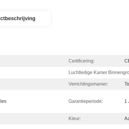
ctbeschrijving
Certificering:
C
Luchtledige Kamer Binnengro
Verrichtingsmanier:
T
es 
Garantieperiode:
1 
Kleur:
A