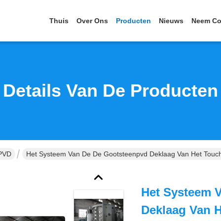
Thuis
Over Ons
Producten
Nieuws
Neem Co
Details Van De Producten
 PVD
Het Systeem Van De De Gootsteenpvd Deklaag Van Het Touch 
Het Systeem 
Deklaag Van H