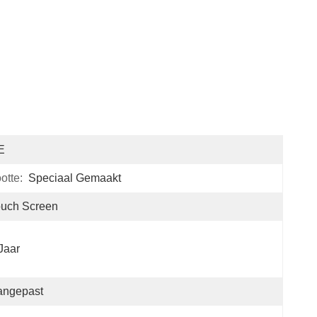
E
otte:
Speciaal Gemaakt
ouch Screen
Jaar
angepast