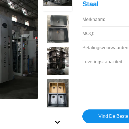
Staal
Merknaam:
MOQ:
Betalingsvoorwaarden
Leveringscapaciteit:
Vind De Beste 