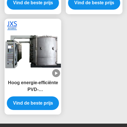
Vind de beste prijs
Plating Machine
Vind de beste prijs
roestvrij staal
Hoog energie-efficiënte
PVD-
metaalcoatingsmachine
voor keukensink, kraan
Vind de beste prijs