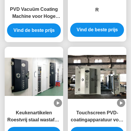
PVD Vacuüm Coating
R
Machine voor Hoge
Taaiheid Plastic
Vind de beste prijs
Accessoires met Anti-
Vind de beste prijs
slijtage Anti-
veroudering Precisie
Plastic Onderdelen
Keukenartikelen
Touchscreen PVD-
Roestvrij staal wastafels
coatingapparatuur voor
Vacuumcoater PVD
keukensink van