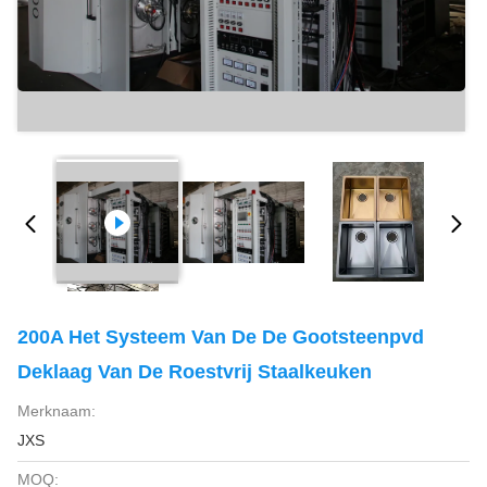
200A Het Systeem Van De De Gootsteenpvd
Deklaag Van De Roestvrij Staalkeuken
Merknaam:
JXS
MOQ: