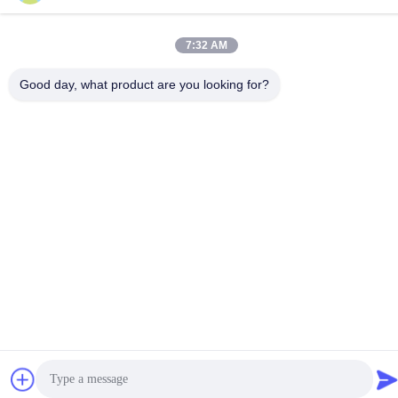
86-139-2915-0962
7:32 AM
Good day, what product are you looking for?
Privacybeleid
|
Sitemap
China Goede kwaliteit De vacuümdeklaagmachine van PVD
Leverancier. Auteursrecht © -2026 Foshan Jinxinsheng Vacuum
Equipment Co., Ltd. Alle rechten. Gebeurd.