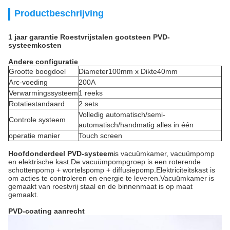
Productbeschrijving
1 jaar garantie Roestvrijstalen gootsteen PVD-
systeemkosten
Andere configuratie
Grootte boogdoel
Diameter100mm x Dikte40mm
Arc-voeding
200A
Verwarmingssysteem
1 reeks
Rotatiestandaard
2 sets
Volledig automatisch/semi-
Controle systeem
automatisch/handmatig alles in één
operatie manier
Touch screen
Hoofdonderdeel PVD-systeem
is vacuümkamer, vacuümpomp
en elektrische kast.De vacuümpompgroep is een roterende
schottenpomp + wortelspomp + diffusiepomp.Elektriciteitskast is
om acties te controleren en energie te leveren.Vacuümkamer is
gemaakt van roestvrij staal en de binnenmaat is op maat
gemaakt.
PVD-coating aanrecht