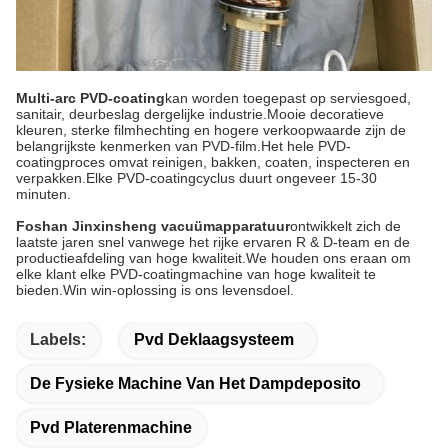
Multi-arc PVD-coating
kan worden toegepast op serviesgoed,
sanitair, deurbeslag dergelijke industrie.Mooie decoratieve
kleuren, sterke filmhechting en hogere verkoopwaarde zijn de
belangrijkste kenmerken van PVD-film.Het hele PVD-
coatingproces omvat reinigen, bakken, coaten, inspecteren en
verpakken.Elke PVD-coatingcyclus duurt ongeveer 15-30
minuten.
Foshan Jinxinsheng vacuümapparatuur
ontwikkelt zich de
laatste jaren snel vanwege het rijke ervaren R & D-team en de
productieafdeling van hoge kwaliteit.We houden ons eraan om
elke klant elke PVD-coatingmachine van hoge kwaliteit te
bieden.Win win-oplossing is ons levensdoel.
Labels:
Pvd Deklaagsysteem
De Fysieke Machine Van Het Dampdeposito
Pvd Platerenmachine