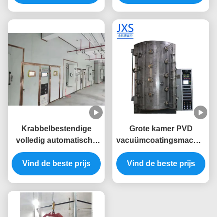
besturingssysteem
en volledig automatisch
voor metalen meubels
besturingssysteem
Krabbelbestendige
Grote kamer PVD
volledig automatische
vacuümcoatingsmachine
PVD-coatingsmachine
met volledige
Vind de beste prijs
met roestvrijstalen
automatische besturing
Vind de beste prijs
kamer voor
voor op maat gemaakte
meubelramen
goudbekledingsapparatuur