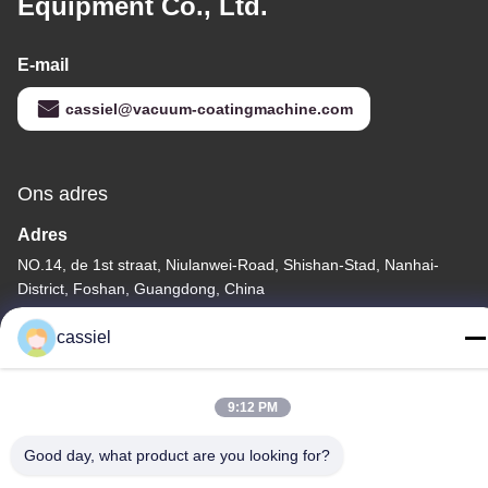
Equipment Co., Ltd.
E-mail
cassiel@vacuum-coatingmachine.com
Ons adres
Adres
NO.14, de 1st straat, Niulanwei-Road, Shishan-Stad, Nanhai-
District, Foshan, Guangdong, China
Telefoon
cassiel
86-139-2915-0962
9:12 PM
Good day, what product are you looking for?