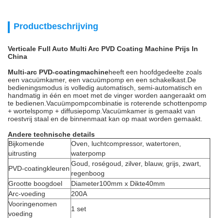
Productbeschrijving
Verticale Full Auto Multi Arc PVD Coating Machine Prijs In
China
Multi-arc PVD-coatingmachine
heeft een hoofdgedeelte zoals
een vacuümkamer, een vacuümpomp en een schakelkast.De
bedieningsmodus is volledig automatisch, semi-automatisch en
handmatig in één en moet met de vinger worden aangeraakt om
te bedienen.Vacuümpompcombinatie is roterende schottenpomp
+ wortelspomp + diffusiepomp.Vacuümkamer is gemaakt van
roestvrij staal en de binnenmaat kan op maat worden gemaakt.
Andere technische details
Bijkomende
Oven, luchtcompressor, watertoren,
uitrusting
waterpomp
Goud, roségoud, zilver, blauw, grijs, zwart,
PVD-coatingkleuren
regenboog
Grootte boogdoel
Diameter100mm x Dikte40mm
Arc-voeding
200A
Vooringenomen
1 set
voeding