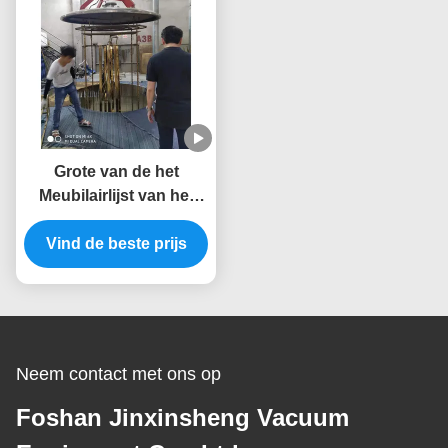
Grote van de het
Meubilairlijst van het
Capaciteitsroestvrije
staal Gouden PVD de
Vind de beste prijs
Vacuümdeklaagmachine
van het de Stoeltitanium
Neem contact met ons op
Foshan Jinxinsheng Vacuum