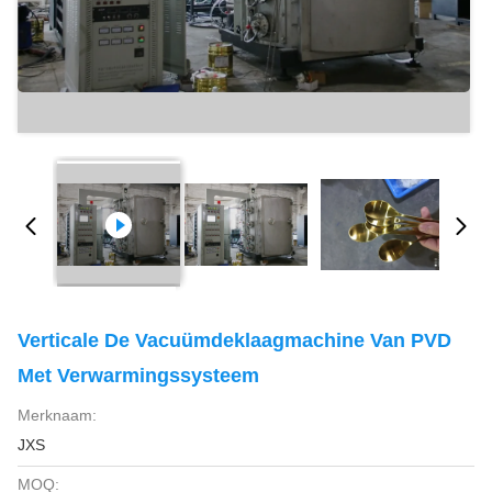
Verticale De Vacuümdeklaagmachine Van PVD
Met Verwarmingssysteem
Merknaam:
JXS
MOQ: