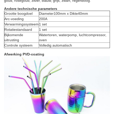
goud, roségoud, zilver, blauw, grijs, zwart, regenboog.
Andere technische parameters
Grootte boogdoel
Diameter100mm x Dikte40mm
Arc-voeding
200A
Verwarmingssysteem
1 set
Rotatiestandaard
1 set
Bijkomende
Watertoren, waterpomp, luchtcompressor,
uitrusting
oven
Controle systeem
Volledig automatisch
Afwerking PVD-coating