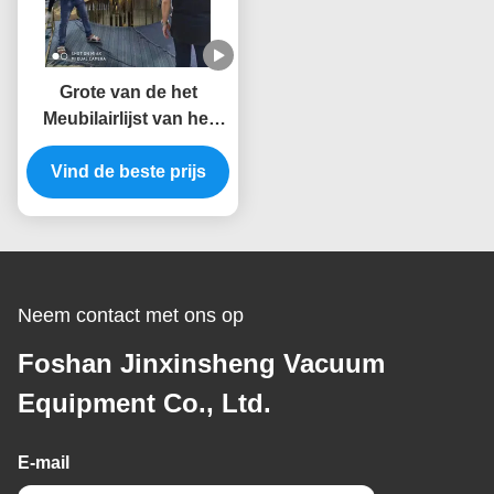
Grote van de het
Meubilairlijst van het
Capaciteitsroestvrije
staal Gouden PVD de
Vind de beste prijs
Vacuümdeklaagmachine
van het de Stoeltitanium
Neem contact met ons op
Foshan Jinxinsheng Vacuum
Equipment Co., Ltd.
E-mail