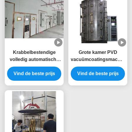
Krabbelbestendige
Grote kamer PVD
volledig automatische
vacuümcoatingsmachine
PVD-coatingsmachine
met volledige
Vind de beste prijs
met roestvrijstalen
automatische besturing
Vind de beste prijs
kamer voor
voor op maat gemaakte
meubelramen
goudbekledingsapparatuur