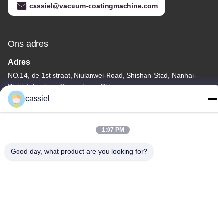
cassiel@vacuum-coatingmachine.com
Ons adres
Adres
NO.14, de 1st straat, Niulanwei-Road, Shishan-Stad, Nanhai-
District, Foshan, Guangdong, China
cassiel
Telefoon
86-139-2915-0962
1:07 PM
Good day, what product are you looking for?
Privacybeleid
|
Sitemap
China Goede kwaliteit De vacuümdeklaagmachine van PVD
Leverancier. Auteursrecht © -2026 Foshan Jinxinsheng Vacuum
Equipment Co., Ltd. Alle rechten. Gebeurd.