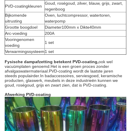
Goud, roségoud, zilver, blauw, grijs, zwart,
PVD-coatingkleuren
regenboog
Bijkomende
Oven, luchtcompressor, watertoren,
uitrusting
waterpomp
Grootte boogdoel
Diameter100mm x Dikte40mm
Arc-voeding
200A
Vooringenomen
1 set
voeding
Verwarmingssysteem
1 set
Fysische dampafzetting betekent PVD-coating,
ook wel
vacuümplaten genoemd.Het is een groen proces zonder
afvalgaswatermateriaal.PVD-coating wordt de laatste jaren
steeds populairder.In badaccessoires, serviesgoed, keramische
producten, glaswerk, meubels in deze industrieën kunnen we
goud, roségoud, grijs en zwart zien, dat is PVD-coating.
Afwerking PVD-coating