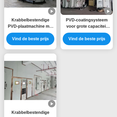
Krabbelbestendige
PVD-coatingsysteem
PVD-plaatmachine met
voor grote capaciteit
uniforme afwerking en
met vacuümkamer voor
volledig automatisch
Vind de beste prijs
zware werkzaamheden
Vind de beste prijs
besturingssysteem
en volledig automatisch
voor metalen meubels
besturingssysteem
Krabbelbestendige