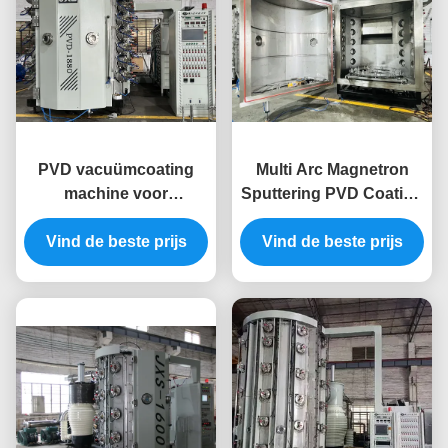
PVD vacuümcoating
Multi Arc Magnetron
machine voor
Sputtering PVD Coating
voedselkwaliteit
Machine voor
Vind de beste prijs
antifouling
Vind de beste prijs
krasbestendige
hoogtemperatuurbestendige
waterdichte luxe
keramische tafelgerei
horlogeaccessoires