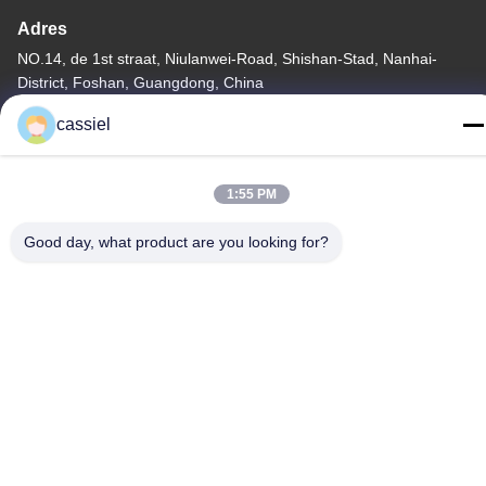
Adres
NO.14, de 1st straat, Niulanwei-Road, Shishan-Stad, Nanhai-
District, Foshan, Guangdong, China
Telefoon
cassiel
86-139-2915-0962
1:55 PM
Good day, what product are you looking for?
Privacybeleid
|
Sitemap
China Goede kwaliteit De vacuümdeklaagmachine van PVD
Leverancier. Auteursrecht © -2026 Foshan Jinxinsheng Vacuum
Equipment Co., Ltd. Alle rechten. Gebeurd.