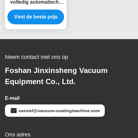
volledig automatische
PVD-coatingsmachine
Vind de beste prijs
met roestvrijstalen
kamer voor
meubelramen
Neem contact met ons op
Foshan Jinxinsheng Vacuum
Equipment Co., Ltd.
E-mail
cassiel@vacuum-coatingmachine.com
Ons adres