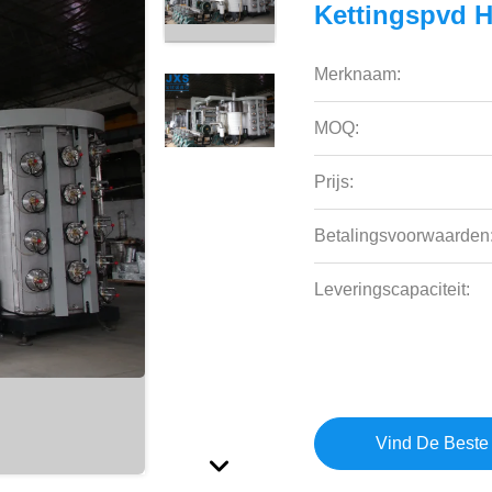
Kettingspvd H
Merknaam:
MOQ:
Prijs:
Betalingsvoorwaarden
Leveringscapaciteit:
Vind De Beste 