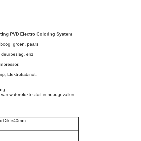
ing PVD Electro Coloring System
nboog, groen, paars.
 deurbeslag, enz.
ompressor.
, Elektrokabinet.
ing
 van waterelektriciteit in noodgevallen
x Dikte40mm