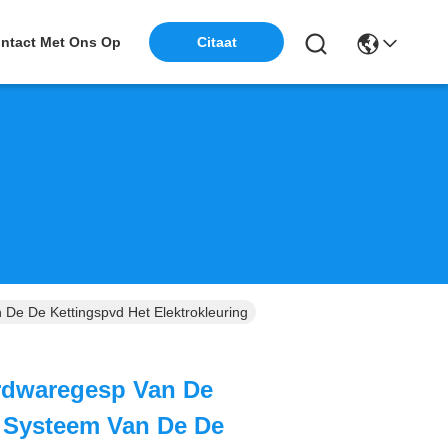
ntact Met Ons Op
Citaat
e De Kettingspvd Het Elektrokleuring
rdwaregesp Van De
 Systeem Van De De