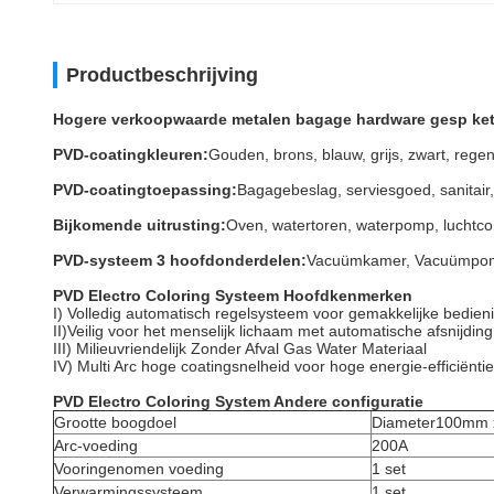
Productbeschrijving
Hogere verkoopwaarde metalen bagage hardware gesp kett
PVD-coatingkleuren:
Gouden, brons, blauw, grijs, zwart, rege
PVD-coatingtoepassing:
Bagagebeslag, serviesgoed, sanitair,
Bijkomende uitrusting:
Oven, watertoren, waterpomp, luchtc
PVD-systeem 3 hoofdonderdelen:
Vacuümkamer, Vacuümpomp
PVD Electro Coloring Systeem Hoofdkenmerken
I) Volledig automatisch regelsysteem voor gemakkelijke bedien
II)Veilig voor het menselijk lichaam met automatische afsnijding
III) Milieuvriendelijk Zonder Afval Gas Water Materiaal
IV) Multi Arc hoge coatingsnelheid voor hoge energie-efficiëntie
PVD Electro Coloring System Andere configuratie
Grootte boogdoel
Diameter100mm 
Arc-voeding
200A
Vooringenomen voeding
1 set
Verwarmingssysteem
1 set