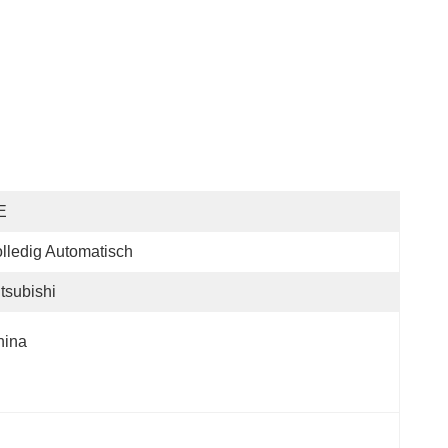
E
lledig Automatisch
tsubishi
hina