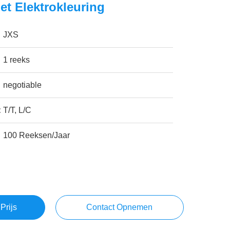
et Elektrokleuring
JXS
1 reeks
negotiable
:
T/T, L/C
100 Reeksen/Jaar
Prijs
Contact Opnemen