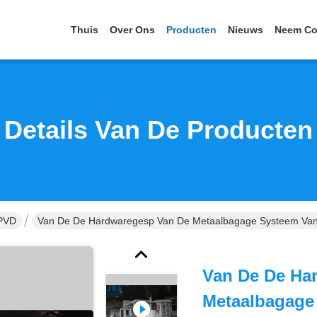
Thuis
Over Ons
Producten
Nieuws
Neem Co
Details Van De Producten
 PVD
Van De De Hardwaregesp Van De Metaalbagage Systeem Van D
Van De De Ha
Metaalbagage