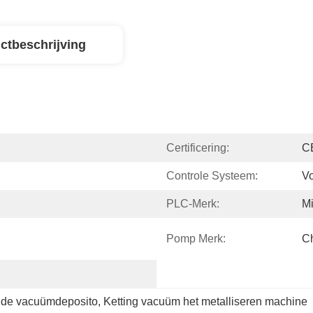
ctbeschrijving
Certificering:
C
Controle Systeem:
Vo
PLC-Merk:
Mi
Pomp Merk:
C
 de vacuümdeposito
, 
Ketting vacuüm het metalliseren machine