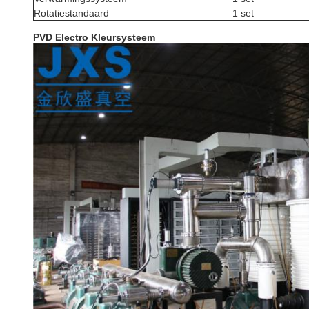
Rotatiestandaard
1 set
PVD Electro Kleursysteem