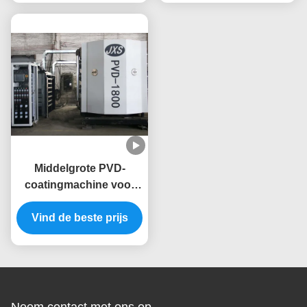
keramische mokken
Middelgrote PVD-
coatingmachine voor
massaproductie met
Vind de beste prijs
vacuümkamer van
roestvrij staal
Neem contact met ons op