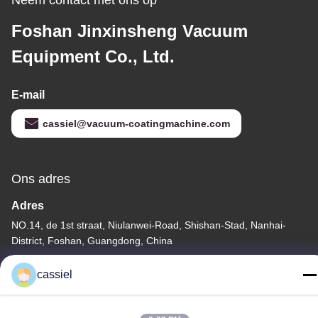
Foshan Jinxinsheng Vacuum
Equipment Co., Ltd.
E-mail
cassiel@vacuum-coatingmachine.com
Ons adres
Adres
NO.14, de 1st straat, Niulanwei-Road, Shishan-Stad, Nanhai-
District, Foshan, Guangdong, China
Telefoon
cassiel
86-139-2915-0962