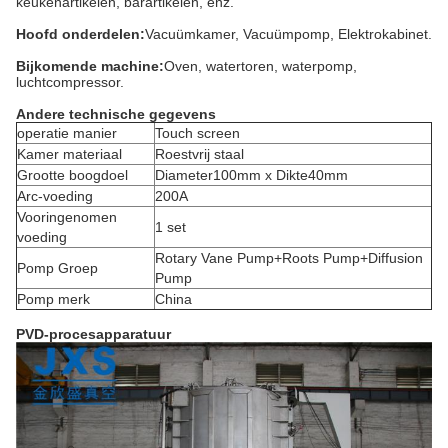
keukenartikelen, barartikelen, enz.
Hoofd onderdelen:
Vacuümkamer, Vacuümpomp, Elektrokabinet.
Bijkomende machine:
Oven, watertoren, waterpomp,
luchtcompressor.
Andere technische gegevens
operatie manier
Touch screen
Kamer materiaal
Roestvrij staal
Grootte boogdoel
Diameter100mm x Dikte40mm
Arc-voeding
200A
Vooringenomen
1 set
voeding
Rotary Vane Pump+Roots Pump+Diffusion
Pomp Groep
Pump
Pomp merk
China
PVD-procesapparatuur