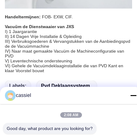
Handeltermijnen:
FOB- EXW, CIF.
Vacuüm de Dienstwaaier van JXS
I) 1 Jaargarantie
II) 14 Dagen Vrije Installatie & Opleiding
III) Verbruiksgoederen & Vervangstukken van de Aanbiedingspvd
de de Vacuümmachine
IV) Naar maat gemaakte Vacuüm de Machineconfiguratie van
PVD
V) Leventechnische ondersteuning
VI) Gehele de Vacuümdeklaaginstallatie die van PVD Kant en
klaar Voorstel bouwt
Labels:
Pvd Deklaagsysteem
cassiel
De Fysieke Machine Van Het Dampdeposito
Pvd Platerenmachine
2:08 AM
Good day, what product are you looking for?