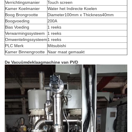
Verrichtingsmanier
Touch screen
Kamer Koelmanier
Water het Indirecte Koelen
Boog Brongrootte
Diameter100mm x Thickness40mm
Boogvoeding
200A
Bias Voeding
1 reeks
Verwarmingssysteem
1 reeks
Omwentelingssysteem
1 reeks
PLC Merk
Mitsubishi
Kamer Binnengrootte
Naar maat gemaakt
De Vacuümdeklaagmachine van PVD