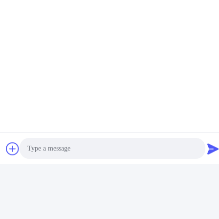
Gerelateerde Producten
Waterdichte PVD
Hoogglans Anti-stof
vacuümcoatingsmachine
Hittebestendige PVD-
voor decoratieve
coatingmachine voor
Vind de beste prijs
schermen
Vind de beste prijs
Velgen
Vacuümcoatingapparatuur
Photo