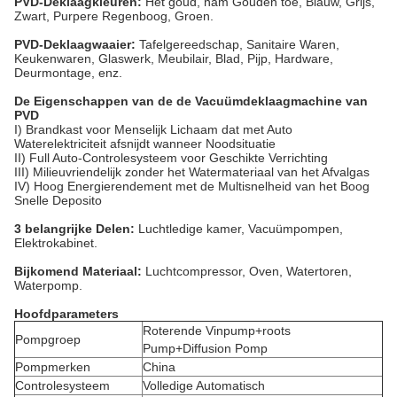
PVD-Deklaagkleuren:
Het goud, nam Gouden toe, Blauw, Grijs,
Zwart, Purpere Regenboog, Groen.
PVD-Deklaagwaaier:
Tafelgereedschap, Sanitaire Waren,
Keukenwaren, Glaswerk, Meubilair, Blad, Pijp, Hardware,
Deurmontage, enz.
De Eigenschappen van de de Vacuümdeklaagmachine van
PVD
I) Brandkast voor Menselijk Lichaam dat met Auto
Waterelektriciteit afsnijdt wanneer Noodsituatie
II) Full Auto-Controlesysteem voor Geschikte Verrichting
III) Milieuvriendelijk zonder het Watermateriaal van het Afvalgas
IV) Hoog Energierendement met de Multisnelheid van het Boog
Snelle Deposito
3 belangrijke Delen:
Luchtledige kamer, Vacuümpompen,
Elektrokabinet.
Bijkomend Materiaal:
Luchtcompressor, Oven, Watertoren,
Waterpomp.
Hoofdparameters
Roterende Vinpump+roots
Pompgroep
Pump+Diffusion Pomp
Pompmerken
China
Controlesysteem
Volledige Automatisch