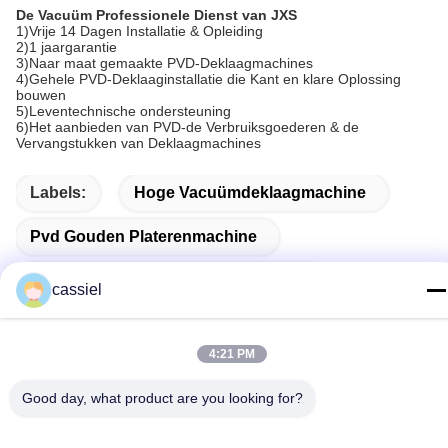
De Vacuüm Professionele Dienst van JXS
1)Vrije 14 Dagen Installatie & Opleiding
2)1 jaargarantie
3)Naar maat gemaakte PVD-Deklaagmachines
4)Gehele PVD-Deklaaginstallatie die Kant en klare Oplossing
bouwen
5)Leventechnische ondersteuning
6)Het aanbieden van PVD-de Verbruiksgoederen & de
Vervangstukken van Deklaagmachines
Labels:
Hoge Vacuümdeklaagmachine
Pvd Gouden Platerenmachine
Decoratieve Vacuümdeklaagmachine
cassiel
4:21 PM
Gerelateerde Producten
Good day, what product are you looking for?