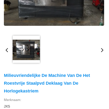
Milieuvriendelijke De Machine Van De Het
Roestvrije Staalpvd Deklaag Van De
Horlogekastriem
Merknaam:
JXS