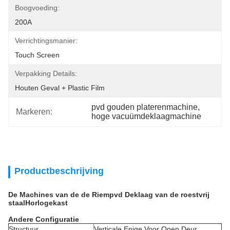
Boogvoeding:
200A
Verrichtingsmanier:
Touch Screen
Verpakking Details:
Houten Geval + Plastic Film
pvd gouden platerenmachine
, 
Markeren:
hoge vacuümdeklaagmachine
Productbeschrijving
De Machines van de de Riempvd Deklaag van de roestvrij
staalHorlogekast
Andere Configuratie
Structuur
Verticale Enige Voor Open Deur