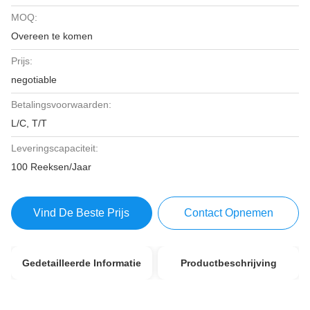
MOQ:
Overeen te komen
Prijs:
negotiable
Betalingsvoorwaarden:
L/C, T/T
Leveringscapaciteit:
100 Reeksen/Jaar
Vind De Beste Prijs
Contact Opnemen
Gedetailleerde Informatie
Productbeschrijving