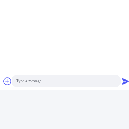
De Deklaagmachine van
Van de de Lijststoel van
de lijststoel PVD,
het roestvrij
Machine van de
staalmeubilair Systeem
Roestvrij staal de Hoge
Vind de beste prijs
Vind de beste prijs
van het de
Vacuümdeklaag
Dampdeposito het
Fysieke
Photo
Video Call