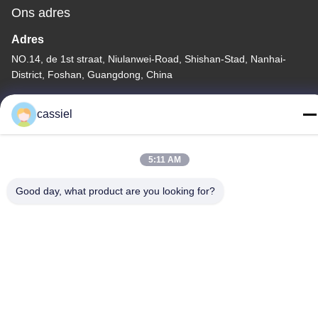
Ons adres
Adres
NO.14, de 1st straat, Niulanwei-Road, Shishan-Stad, Nanhai-
District, Foshan, Guangdong, China
Telefoon
cassiel
86-139-2915-0962
5:11 AM
Good day, what product are you looking for?
Privacybeleid
|
Sitemap
China Goede kwaliteit De vacuümdeklaagmachine van PVD
Leverancier. Auteursrecht © -2026 Foshan Jinxinsheng Vacuum
Equipment Co., Ltd. Alle rechten. Gebeurd.