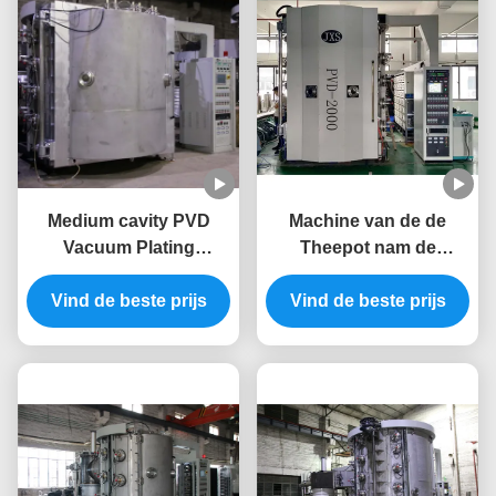
Medium cavity PVD
Machine van de de
Vacuum Plating
Theepot nam de
Machine Multi-purpose
Decoratieve PVD
Vind de beste prijs
voor
Vacuümdeklaag van de
Vind de beste prijs
batchproductieapparatuur
roestvrij staalkop voor
Zwarte Regenboog
Gouden Kleur toe