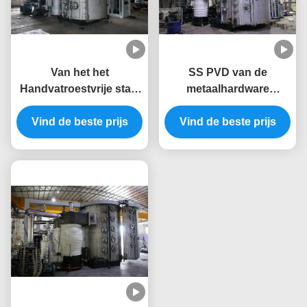
Van het het
SS PVD van de
Handvatroestvrije staal
metaalhardware
PVD van de metaaldeur
Kleurrijke Decoratieve
de Deklaagmachine
Vind de beste prijs
Vind de beste prijs
Deklaagmachine