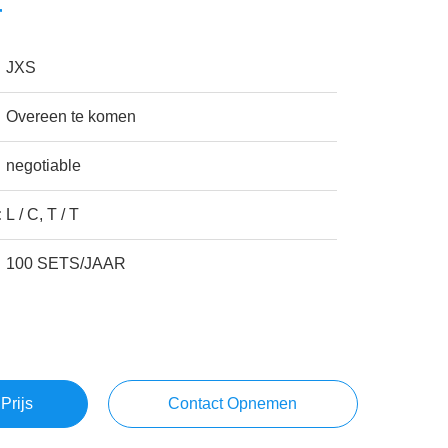
r
JXS
Overeen te komen
negotiable
:
L / C, T / T
100 SETS/JAAR
Prijs
Contact Opnemen