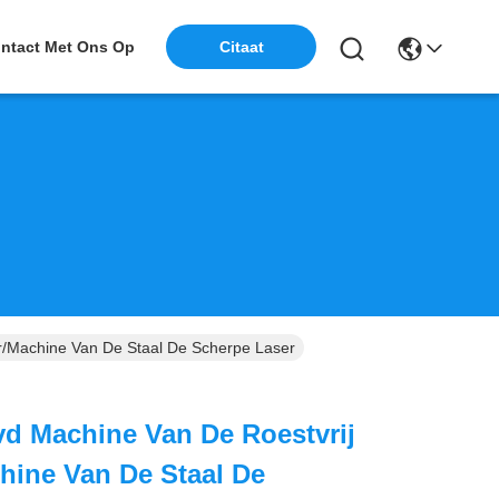
ntact Met Ons Op
Citaat
r/Machine Van De Staal De Scherpe Laser
d Machine Van De Roestvrij
hine Van De Staal De