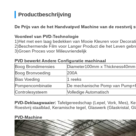
Productbeschrijving
De Prijs van de het Handvatpvd Machine van de roestvrij s
Voordeel van PVD-Technologie
1)Het met een laag bedekken van Mooie Kleuren voor Decorat
2)Beschermende Film voor Langer Product die het Leven gebr
3)Groen Proces voor Milieuvriendelijk
PVD bewerkt Andere Configuratie machinaal
Boog Brondimensies
Diameter100mm x Thickness40mm
Boog Bronvoeding
200A
Bias Voeding
1 reeks
Pompencombinatie
De mechanische Pomp van Pump+R
Controlesysteem
Volledige Automatisch
PVD-Deklaagwaaier:
Tafelgereedschap (Lepel, Vork, Mes), Ke
Roestvrij staalblad, Keramische tegel, Glaswerk (Glaskristal,
PVD-Machine