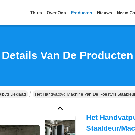
Thuis
Over Ons
Producten
Nieuws
Neem Co
Details Van De Producten
alpvd Deklaag
Het Handvatpvd Machine Van De Roestvrij Staaldeu
Het Handvatpv
Staaldeur/Mac