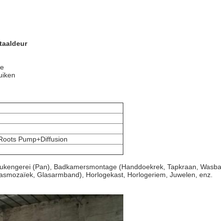
taaldeur
ie
uiken
oots Pump+Diffusion
ukengerei (Pan), Badkamersmontage (Handdoekrek, Tapkraan, Wasbassin,
 Glasmozaïek, Glasarmband), Horlogekast, Horlogeriem, Juwelen, enz.