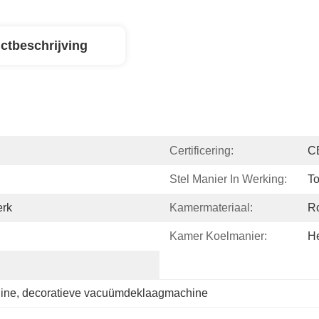
ctbeschrijving
Certificering:
C
Stel Manier In Werking:
T
erk
Kamermateriaal:
Ro
Kamer Koelmanier:
He
ine
, 
decoratieve vacuümdeklaagmachine