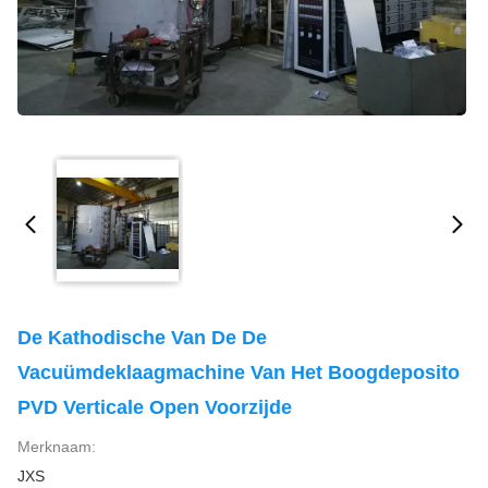
De Kathodische Van De De
Vacuümdeklaagmachine Van Het Boogdeposito
PVD Verticale Open Voorzijde
Merknaam:
JXS