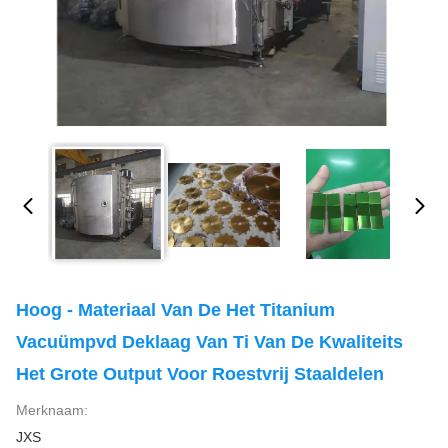
Hoog - Materiaal Van De Het Titanium
Vacuümpvd Deklaag Van Ti Van De Kwaliteits
Het Grote Output Voor Roestvrij Staaldelen
Merknaam:
JXS