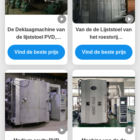
De Deklaagmachine van
Van de de Lijststoel van
de lijststoel PVD,
het roestvrij
Machine van de
staalmeubilair Systeem
Roestvrij staal de Hoge
Vind de beste prijs
Vind de beste prijs
van het de
Vacuümdeklaag
Dampdeposito het
Fysieke