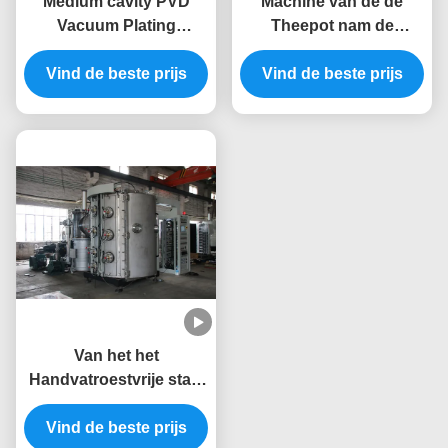
Medium cavity PVD
Machine van de de
Vacuum Plating
Theepot nam de
Machine Multi-purpose
Decoratieve PVD
Vind de beste prijs
voor
Vacuümdeklaag van de
Vind de beste prijs
batchproductieapparatuur
roestvrij staalkop voor
Zwarte Regenboog
Gouden Kleur toe
Van het het
Handvatroestvrije staal
PVD van de metaaldeur
de Deklaagmachine
Vind de beste prijs