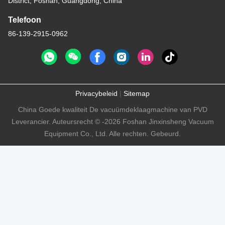
District, Foshan, Guangdong, China
Telefoon
86-139-2915-0962
Privacybeleid
|
Sitemap
China Goede kwaliteit De vacuümdeklaagmachine van PVD
Leverancier. Auteursrecht © -2026 Foshan Jinxinsheng Vacuum
Equipment Co., Ltd. Alle rechten. Gebeurd.