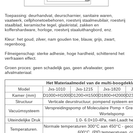
Toepassing: deurhandvat, deurscharnier, sanitaire waren,
vaatwerk, cellphonetoebehoren, roestvrij staalmeubilair, roestvrij
staalblad, keramische tegel, glaskristal, zakken en
koffershardware, horloge, roestvrij staaluithangbord, enz.
Kleur: het goud, zilver, nam gouden toe, blauw, grijs, zwart,
regenboog.
Filmeigenschap: sterke adhesie, hoge hardheid, schitterend het
verfraaien effect.
Groen proces: geen schadelijk gas, geen afvalwater, geen
afvalmateriaal.
Het Materiaalmodel van de multi-boogdek
Model
Jxs-1010
Jxs-1215
Jxs-1820
Kamer (mm)
D1000×H1000
D1200×H1500
D1800×H2000
D2
Structuur
Verticale deurstructuur, pompend systeem e
Verspreidingspomp of Moleculaire Pomp + G
Vacuümsysteem
Wortelspomp
Uiteindelijke Druk
1.0- 6.0×10-4Pa, niet-Laadt he
Normale temperaturen 300°C aan 450°C - geco
Temperaturen.
600°C, (PID temperaturen. co