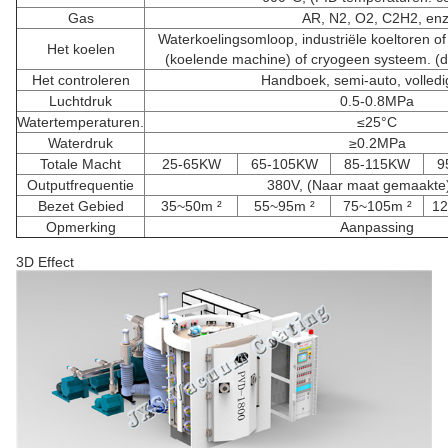
Gas
AR, N2, O2, C2H2, enz
Waterkoelingsomloop, industriële koeltoren of 
Het koelen
(koelende machine) of cryogeen systeem. (d
Het controleren
Handboek, semi-auto, volledi
Luchtdruk
0.5-0.8MPa
Watertemperaturen.
≤25°C
Waterdruk
≥0.2MPa
Totale Macht
25-65KW
65-105KW
85-115KW
9
Outputfrequentie
380V, (Naar maat gemaakte
Bezet Gebied
35~50m ²
55~95m ²
75~105m ²
12
Opmerking
Aanpassing
3D Effect