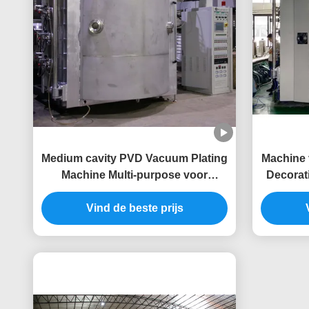
Medium cavity PVD Vacuum Plating
Machine 
Machine Multi-purpose voor
Decorat
batchproductieapparatuur
van de
Vind de beste prijs
Zwarte 