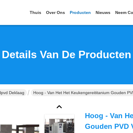
Thuis
Over Ons
Producten
Nieuws
Neem Co
Details Van De Producten
alpvd Deklaag
Hoog - Van Het Het Keukengereititanium Gouden PVD
Hoog - Van He
Gouden PVD Va