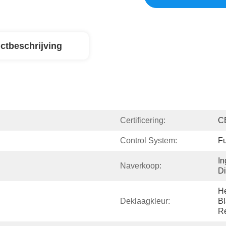
ctbeschrijving
Certificering:
C
Control System:
Fu
In
Naverkoop:
Di
He
Deklaagkleur:
Bl
R