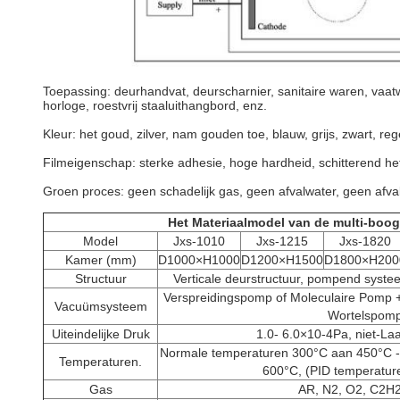
Toepassing: deurhandvat, deurscharnier, sanitaire waren, vaatwe
horloge, roestvrij staaluithangbord, enz.
Kleur: het goud, zilver, nam gouden toe, blauw, grijs, zwart, re
Filmeigenschap: sterke adhesie, hoge hardheid, schitterend het 
Groen proces: geen schadelijk gas, geen afvalwater, geen afva
Het Materiaalmodel van de multi-boo
Model
Jxs-1010
Jxs-1215
Jxs-1820
Kamer (mm)
D1000×H1000
D1200×H1500
D1800×H200
Structuur
Verticale deurstructuur, pompend syst
Verspreidingspomp of Moleculaire Pom
Vacuümsysteem
Wortelspom
Uiteindelijke Druk
1.0- 6.0×10-4Pa, niet-Laa
Normale temperaturen 300°C aan 450°C -
Temperaturen.
600°C, (PID temperature
Gas
AR, N2, O2, C2H2