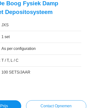
 De Boog Fysiek Damp
et Depositosysteem
JXS
1 set
As per configuration
:
T / T, L / C
100 SETS/JAAR
Prijs
Contact Opnemen