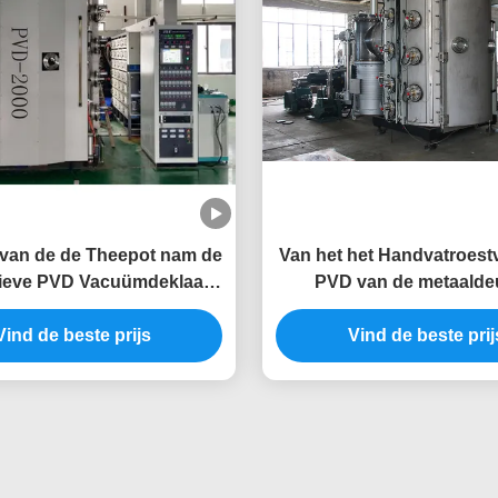
van de de Theepot nam de
Van het het Handvatroestvr
ieve PVD Vacuümdeklaag
PVD van de metaalde
 roestvrij staalkop voor
Deklaagmachine
Regenboog Gouden Kleur
Vind de beste prijs
Vind de beste prij
toe