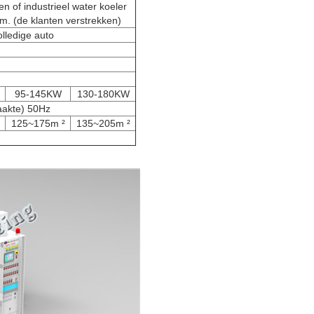
n of industrieel water koeler
m. (de klanten verstrekken)
lledige auto
95-145KW
130-180KW
aakte) 50Hz
125~175m ²
135~205m ²