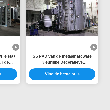
ije staal
SS PVD van de metaalhardware
ur de
Kleurrijke Decoratieve
Deklaagmachine
s
Vind de beste prijs