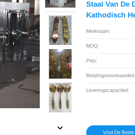
Staal Van De
Kathodisch H
Merknaam:
MOQ:
Prijs:
Betalingsvoorwaarden
Leveringscapaciteit:
Vind De Beste 