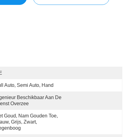
E
ll Auto, Semi Auto, Hand
genieur Beschikbaar Aan De 
enst Overzee
t Goud, Nam Gouden Toe, 
auw, Grijs, Zwart, 
egenboog