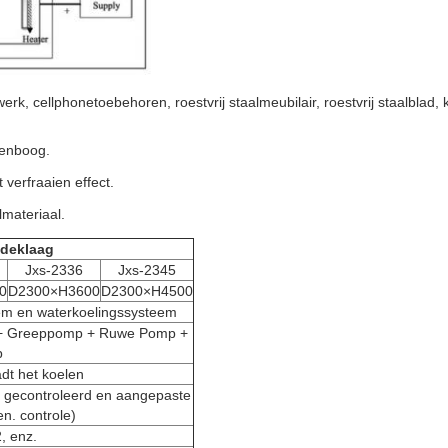
rk, cellphonetoebehoren, roestvrij staalmeubilair, roestvrij staalblad, 
genboog.
verfraaien effect.
lmateriaal.
gdeklaag
Jxs-2336
Jxs-2345
0
D2300×H3600
D2300×H4500
eem en waterkoelingssysteem
p + Greeppomp + Ruwe Pomp +
p
dt het koelen
 gecontroleerd en aangepaste
n. controle)
, enz.