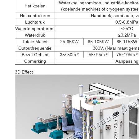
Waterkoelingsomloop, industriële koeltore
Het koelen
(koelende machine) of cryogeen systee
Het controleren
Handboek, semi-auto, vo
Luchtdruk
0.5-0.8MPa
Watertemperaturen.
≤25°C
Waterdruk
≥0.2MPa
Totale Macht
25-65KW
65-105KW
85-115KW
Outputfrequentie
380V, (Naar maat gem
Bezet Gebied
35~50m ²
55~95m ²
75~105m ²
Opmerking
Aanpassing
3D Effect