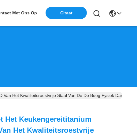
ntact Met Ons Op
Citaat
 Van Het Kwaliteitsroestvrije Staal Van De De Boog Fysiek Damp Kat
t Het Keukengereititanium
n Het Kwaliteitsroestvrije