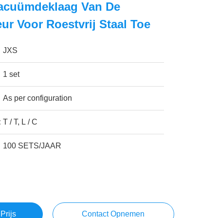
acuümdeklaag Van De
r Voor Roestvrij Staal Toe
JXS
1 set
As per configuration
:
T / T, L / C
100 SETS/JAAR
Prijs
Contact Opnemen