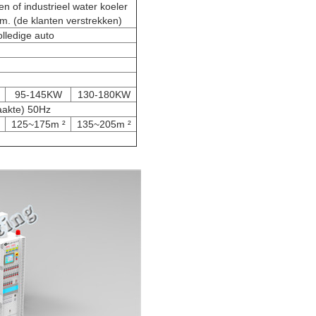
n of industrieel water koeler
m. (de klanten verstrekken)
lledige auto
95-145KW
130-180KW
aakte) 50Hz
125~175m ²
135~205m ²