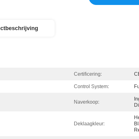
ctbeschrijving
Certificering:
C
Control System:
Fu
In
Naverkoop:
Di
He
Deklaagkleur:
Bl
R