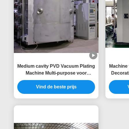
Medium cavity PVD Vacuum Plating
Machine 
Machine Multi-purpose voor
Decorat
batchproductieapparatuur
van de
Vind de beste prijs
Zwarte 