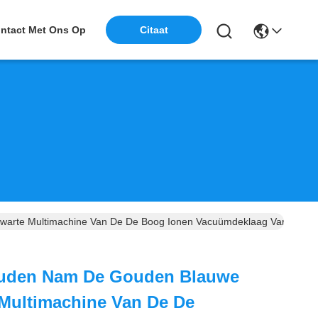
ntact Met Ons Op
Citaat
rte Multimachine Van De De Boog Ionen Vacuümdeklaag Van De Rege
uden Nam De Gouden Blauwe
 Multimachine Van De De