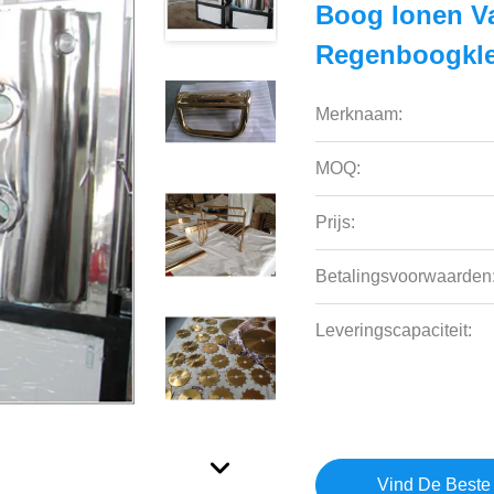
Boog Ionen V
Regenboogkleu
Merknaam:
MOQ:
Prijs:
Betalingsvoorwaarden
Leveringscapaciteit:
Vind De Beste 