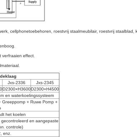
rk, cellphonetoebehoren, roestvrij staalmeubilair, roestvrij staalblad, 
genboog.
verfraaien effect.
lmateriaal.
gdeklaag
Jxs-2336
Jxs-2345
0
D2300×H3600
D2300×H4500
eem en waterkoelingssysteem
p + Greeppomp + Ruwe Pomp +
p
dt het koelen
 gecontroleerd en aangepaste
n. controle)
, enz.