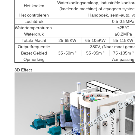
Waterkoelingsomloop, industriële koeltore
Het koelen
(koelende machine) of cryogeen systee
Het controleren
Handboek, semi-auto, vo
Luchtdruk
0.5-0.8MPa
Watertemperaturen.
≤25°C
Waterdruk
≥0.2MPa
Totale Macht
25-65KW
65-105KW
85-115KW
Outputfrequentie
380V, (Naar maat gem
Bezet Gebied
35~50m ²
55~95m ²
75~105m ²
Opmerking
Aanpassing
3D Effect