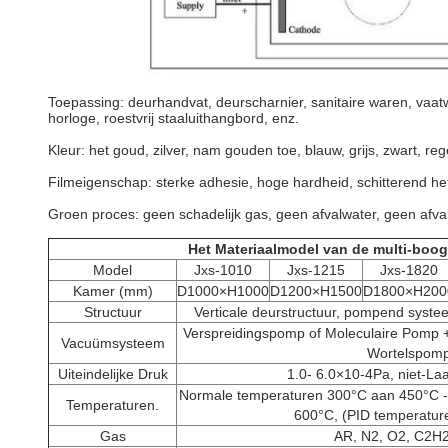
Toepassing: deurhandvat, deurscharnier, sanitaire waren, vaatwe
horloge, roestvrij staaluithangbord, enz.
Kleur: het goud, zilver, nam gouden toe, blauw, grijs, zwart, re
Filmeigenschap: sterke adhesie, hoge hardheid, schitterend het 
Groen proces: geen schadelijk gas, geen afvalwater, geen afva
Het Materiaalmodel van de multi-boo
Model
Jxs-1010
Jxs-1215
Jxs-1820
Kamer (mm)
D1000×H1000
D1200×H1500
D1800×H200
Structuur
Verticale deurstructuur, pompend syst
Verspreidingspomp of Moleculaire Pom
Vacuümsysteem
Wortelspom
Uiteindelijke Druk
1.0- 6.0×10-4Pa, niet-Laa
Normale temperaturen 300°C aan 450°C -
Temperaturen.
600°C, (PID temperature
Gas
AR, N2, O2, C2H2