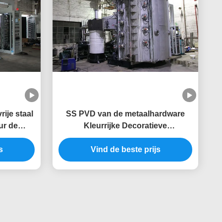
ije staal
SS PVD van de metaalhardware
ur de
Kleurrijke Decoratieve
Deklaagmachine
s
Vind de beste prijs