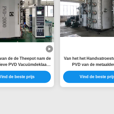
van de de Theepot nam de
Van het het Handvatroestvr
ieve PVD Vacuümdeklaag
PVD van de metaalde
 roestvrij staalkop voor
Deklaagmachine
Regenboog Gouden Kleur
Vind de beste prijs
Vind de beste prij
toe