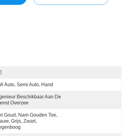
E
ll Auto, Semi Auto, Hand
genieur Beschikbaar Aan De 
enst Overzee
t Goud, Nam Gouden Toe, 
auw, Grijs, Zwart, 
egenboog