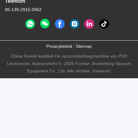
Telefoon
86-139-2915-0962
Privacybeleid
|
Sitemap
China Goede kwaliteit De vacuümdeklaagmachine van PVD
Leverancier. Auteursrecht © -2026 Foshan Jinxinsheng Vacuum
Equipment Co., Ltd. Alle rechten. Gebeurd.