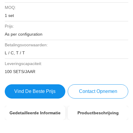
MOQ:
1 set
Prijs:
As per configuration
Betalingsvoorwaarden:
L / C, T / T
Leveringscapaciteit:
100 SETS/JAAR
Vind De Beste Prijs
Contact Opnemen
Gedetailleerde Informatie
Productbeschrijving