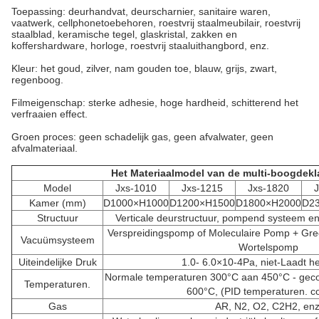
Toepassing: deurhandvat, deurscharnier, sanitaire waren,
vaatwerk, cellphonetoebehoren, roestvrij staalmeubilair, roestvrij
staalblad, keramische tegel, glaskristal, zakken en
koffershardware, horloge, roestvrij staaluithangbord, enz.
Kleur: het goud, zilver, nam gouden toe, blauw, grijs, zwart,
regenboog.
Filmeigenschap: sterke adhesie, hoge hardheid, schitterend het
verfraaien effect.
Groen proces: geen schadelijk gas, geen afvalwater, geen
afvalmateriaal.
Het Materiaalmodel van de multi-boogdek
Model
Jxs-1010
Jxs-1215
Jxs-1820
Kamer (mm)
D1000×H1000
D1200×H1500
D1800×H2000
D2
Structuur
Verticale deurstructuur, pompend systeem e
Verspreidingspomp of Moleculaire Pomp + G
Vacuümsysteem
Wortelspomp
Uiteindelijke Druk
1.0- 6.0×10-4Pa, niet-Laadt he
Normale temperaturen 300°C aan 450°C - geco
Temperaturen.
600°C, (PID temperaturen. co
Gas
AR, N2, O2, C2H2, enz