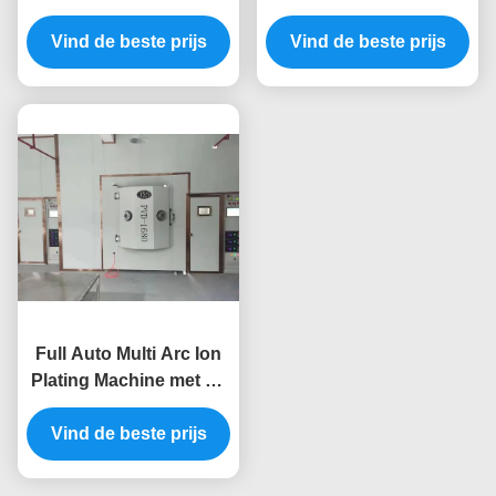
massaproductie met
Coatingmachine met
Vind de beste prijs
vacuümkamer van
Volledige Automatische
Vind de beste prijs
roestvrij staal
Besturing voor Anti-
zweet Decoratieve
Toepassingen
Full Auto Multi Arc Ion
Plating Machine met op
maat gemaakte
vacuümkamer en anti-
Vind de beste prijs
vleklaag voor luxe
horlogedeeltjes