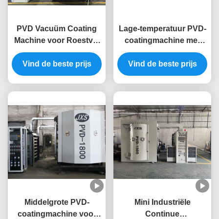
PVD Vacuüm Coating
Lage-temperatuur PVD-
Machine voor Roestvrij
coatingmachine met
Staal Roestwerende
meerdere decoratieve
Voedselveilige Metalen
Vind de beste prijs
kleuren en uniforme
Vind de beste prijs
Snijgereedschappen
ionenbron voor
keramische mokken
Middelgrote PVD-
Mini Industriële
coatingmachine voor
Continue