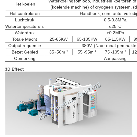
Waterkoelingsomloop, industriële koeltoren of 
Het koelen
(koelende machine) of cryogeen systeem. (d
Het controleren
Handboek, semi-auto, volledi
Luchtdruk
0.5-0.8MPa
Watertemperaturen.
≤25°C
Waterdruk
≥0.2MPa
Totale Macht
25-65KW
65-105KW
85-115KW
9
Outputfrequentie
380V, (Naar maat gemaakte
Bezet Gebied
35~50m ²
55~95m ²
75~105m ²
12
Opmerking
Aanpassing
3D Effect