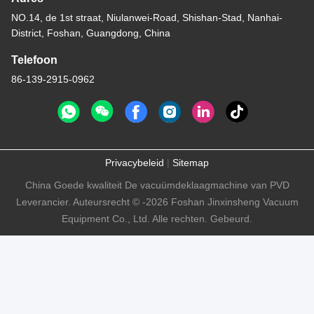
NO.14, de 1st straat, Niulanwei-Road, Shishan-Stad, Nanhai-
District, Foshan, Guangdong, China
Telefoon
86-139-2915-0962
Privacybeleid
|
Sitemap
China Goede kwaliteit De vacuümdeklaagmachine van PVD
Leverancier. Auteursrecht © -2026 Foshan Jinxinsheng Vacuum
Equipment Co., Ltd. Alle rechten. Gebeurd.