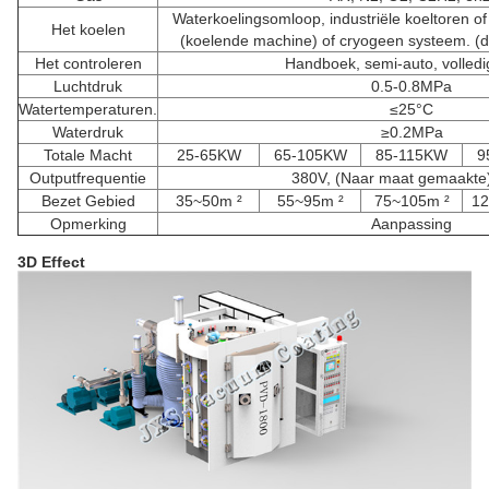
Waterkoelingsomloop, industriële koeltoren of 
Het koelen
(koelende machine) of cryogeen systeem. (d
Het controleren
Handboek, semi-auto, volledi
Luchtdruk
0.5-0.8MPa
Watertemperaturen.
≤25°C
Waterdruk
≥0.2MPa
Totale Macht
25-65KW
65-105KW
85-115KW
9
Outputfrequentie
380V, (Naar maat gemaakte
Bezet Gebied
35~50m ²
55~95m ²
75~105m ²
12
Opmerking
Aanpassing
3D Effect