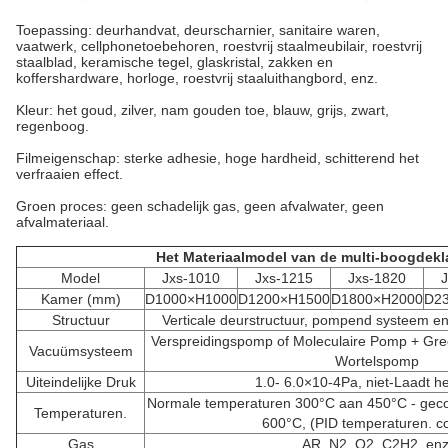
Toepassing: deurhandvat, deurscharnier, sanitaire waren,
vaatwerk, cellphonetoebehoren, roestvrij staalmeubilair, roestvrij
staalblad, keramische tegel, glaskristal, zakken en
koffershardware, horloge, roestvrij staaluithangbord, enz.
Kleur: het goud, zilver, nam gouden toe, blauw, grijs, zwart,
regenboog.
Filmeigenschap: sterke adhesie, hoge hardheid, schitterend het
verfraaien effect.
Groen proces: geen schadelijk gas, geen afvalwater, geen
afvalmateriaal.
Het Materiaalmodel van de multi-boogdek
Model
Jxs-1010
Jxs-1215
Jxs-1820
Kamer (mm)
D1000×H1000
D1200×H1500
D1800×H2000
D2
Structuur
Verticale deurstructuur, pompend systeem e
Verspreidingspomp of Moleculaire Pomp + G
Vacuümsysteem
Wortelspomp
Uiteindelijke Druk
1.0- 6.0×10-4Pa, niet-Laadt he
Normale temperaturen 300°C aan 450°C - geco
Temperaturen.
600°C, (PID temperaturen. co
Gas
AR, N2, O2, C2H2, enz