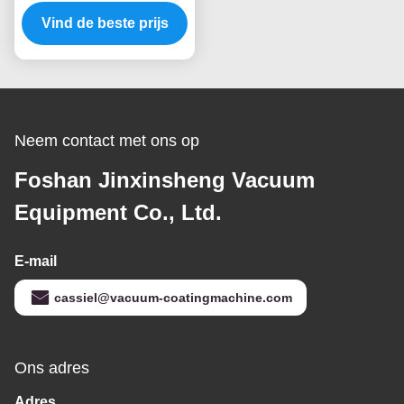
Capaciteitsmessing van
de het Waterkraan van
Vind de beste prijs
de de Tapkraan Gouden
Kleur PVD de
Vacuümdeklaagsysteem
Neem contact met ons op
Foshan Jinxinsheng Vacuum
Equipment Co., Ltd.
E-mail
cassiel@vacuum-coatingmachine.com
Ons adres
Adres