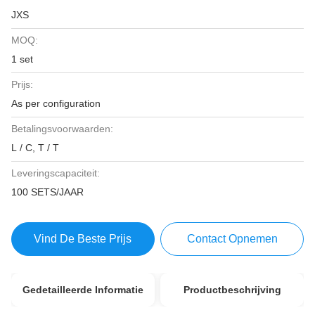
JXS
MOQ:
1 set
Prijs:
As per configuration
Betalingsvoorwaarden:
L / C, T / T
Leveringscapaciteit:
100 SETS/JAAR
Vind De Beste Prijs
Contact Opnemen
Gedetailleerde Informatie
Productbeschrijving