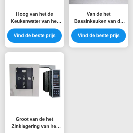
Hoog van het de
Van de het
Keukenwater van het
Bassinkeuken van de
Ionisatietarief van de de
roestvrij staalwas van
Gootsteen Vacuümpvd
Vind de beste prijs
de de Toestellen de
Vind de beste prijs
Kathodisch Boog het
Kathodische Boog
Depositomateriaal voor
Machine van het de
Roze Gouden Zwarte
Verdampings
Kleur
Vacuümpvd Plateren
voor Zwarte Kleur
Groot van de het
Zinklegering van het