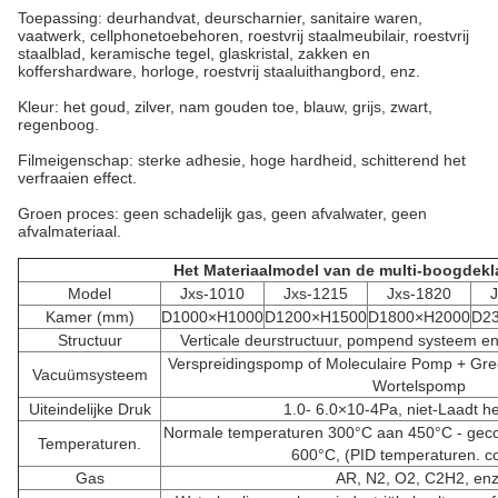
Toepassing: deurhandvat, deurscharnier, sanitaire waren,
vaatwerk, cellphonetoebehoren, roestvrij staalmeubilair, roestvrij
staalblad, keramische tegel, glaskristal, zakken en
koffershardware, horloge, roestvrij staaluithangbord, enz.
Kleur: het goud, zilver, nam gouden toe, blauw, grijs, zwart,
regenboog.
Filmeigenschap: sterke adhesie, hoge hardheid, schitterend het
verfraaien effect.
Groen proces: geen schadelijk gas, geen afvalwater, geen
afvalmateriaal.
Het Materiaalmodel van de multi-boogdek
Model
Jxs-1010
Jxs-1215
Jxs-1820
Kamer (mm)
D1000×H1000
D1200×H1500
D1800×H2000
D2
Structuur
Verticale deurstructuur, pompend systeem e
Verspreidingspomp of Moleculaire Pomp + G
Vacuümsysteem
Wortelspomp
Uiteindelijke Druk
1.0- 6.0×10-4Pa, niet-Laadt he
Normale temperaturen 300°C aan 450°C - geco
Temperaturen.
600°C, (PID temperaturen. co
Gas
AR, N2, O2, C2H2, enz