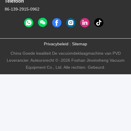
Telefoon
86-139-2915-0962
Privacybeleid
|
Sitemap
China Goede kwaliteit De vacuümdeklaagmachine van PVD
Leverancier. Auteursrecht © -2026 Foshan Jinxinsheng Vacuum
Equipment Co., Ltd. Alle rechten. Gebeurd.