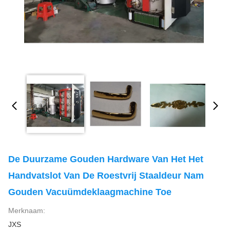
De Duurzame Gouden Hardware Van Het Het
Handvatslot Van De Roestvrij Staaldeur Nam
Gouden Vacuümdeklaagmachine Toe
Merknaam:
JXS