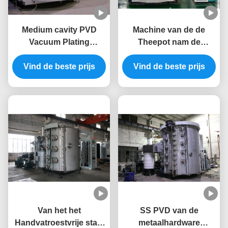
Medium cavity PVD
Machine van de de
Vacuum Plating
Theepot nam de
Machine Multi-purpose
Decoratieve PVD
Vind de beste prijs
voor
Vacuümdeklaag van de
Vind de beste prijs
batchproductieapparatuur
roestvrij staalkop voor
Zwarte Regenboog
Gouden Kleur toe
Van het het
SS PVD van de
Handvatroestvrije staal
metaalhardware