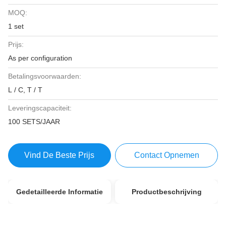
MOQ:
1 set
Prijs:
As per configuration
Betalingsvoorwaarden:
L / C, T / T
Leveringscapaciteit:
100 SETS/JAAR
Vind De Beste Prijs
Contact Opnemen
Gedetailleerde Informatie
Productbeschrijving