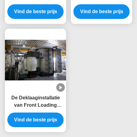
PVD van de metaaldeur
Kleurrijke Decoratieve
de Deklaagmachine
Vind de beste prijs
Vind de beste prijs
Deklaagmachine
De Deklaaginstallatie
van Front Loading
Stainless Steel
Vind de beste prijs
Furniture PVD