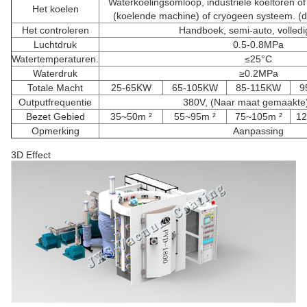
Waterkoelingsomloop, industriële koeltoren of 
Het koelen
(koelende machine) of cryogeen systeem. (d
Het controleren
Handboek, semi-auto, volledi
Luchtdruk
0.5-0.8MPa
Watertemperaturen.
≤25°C
Waterdruk
≥0.2MPa
Totale Macht
25-65KW
65-105KW
85-115KW
9
Outputfrequentie
380V, (Naar maat gemaakte
Bezet Gebied
35~50m ²
55~95m ²
75~105m ²
12
Opmerking
Aanpassing
3D Effect