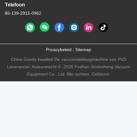
Telefoon
86-139-2915-0962
Privacybeleid
|
Sitemap
China Goede kwaliteit De vacuümdeklaagmachine van PVD
Leverancier. Auteursrecht © -2026 Foshan Jinxinsheng Vacuum
Equipment Co., Ltd. Alle rechten. Gebeurd.