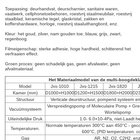
Toepassing: deurhandvat, deurscharnier, sanitaire waren,
vaatwerk, cellphonetoebehoren, roestvrij staalmeubilair, roestvrij
staalblad, keramische tegel, glaskristal, zakken en
koffershardware, horloge, roestvrij staaluithangbord, enz.
Kleur: het goud, zilver, nam gouden toe, blauw, grijs, zwart,
regenboog.
Filmeigenschap: sterke adhesie, hoge hardheid, schitterend het
verfraaien effect.
Groen proces: geen schadelijk gas, geen afvalwater, geen
afvalmateriaal.
Het Materiaalmodel van de multi-boogdek
Model
Jxs-1010
Jxs-1215
Jxs-1820
Kamer (mm)
D1000×H1000
D1200×H1500
D1800×H2000
D2
Structuur
Verticale deurstructuur, pompend systeem e
Verspreidingspomp of Moleculaire Pomp + G
Vacuümsysteem
Wortelspomp
Uiteindelijke Druk
1.0- 6.0×10-4Pa, niet-Laadt he
Normale temperaturen 300°C aan 450°C - geco
Temperaturen.
600°C, (PID temperaturen. co
Gas
AR, N2, O2, C2H2, enz