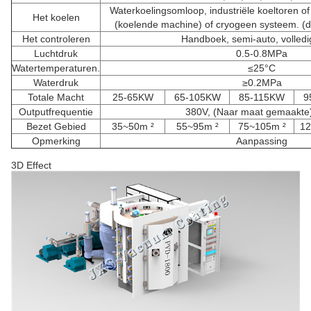
Waterkoelingsomloop, industriële koeltoren of 
Het koelen
(koelende machine) of cryogeen systeem. (d
Het controleren
Handboek, semi-auto, volledi
Luchtdruk
0.5-0.8MPa
Watertemperaturen.
≤25°C
Waterdruk
≥0.2MPa
Totale Macht
25-65KW
65-105KW
85-115KW
9
Outputfrequentie
380V, (Naar maat gemaakte
Bezet Gebied
35~50m ²
55~95m ²
75~105m ²
12
Opmerking
Aanpassing
3D Effect