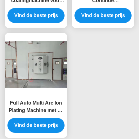
coatingmachine voor
Continue
massaproductie met
Coatingmachine met
Vind de beste prijs
vacuümkamer van
Volledige Automatische
Vind de beste prijs
roestvrij staal
Besturing voor Anti-
zweet Decoratieve
Toepassingen
Full Auto Multi Arc Ion
Plating Machine met op
maat gemaakte
vacuümkamer en anti-
Vind de beste prijs
vleklaag voor luxe