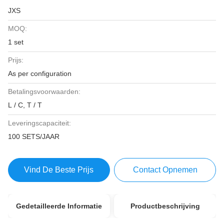
JXS
MOQ:
1 set
Prijs:
As per configuration
Betalingsvoorwaarden:
L / C, T / T
Leveringscapaciteit:
100 SETS/JAAR
Vind De Beste Prijs
Contact Opnemen
Gedetailleerde Informatie
Productbeschrijving