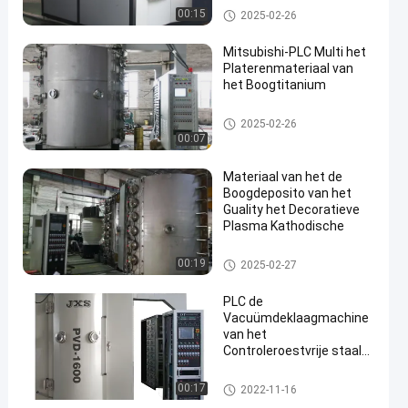
De vacuümdeklaagmachine van PV
00:15
2025-02-26
D
Mitsubishi-PLC Multi het
Platerenmateriaal van
het Boogtitanium
de deklaagmachine van het tit
2025-02-26
aniumnitride
00:07
Materiaal van het de
Boogdeposito van het
Guality het Decoratieve
Plasma Kathodische
Het kathodische Materiaal van
00:19
2025-02-27
het Boogdeposito
PLC de
Vacuümdeklaagmachine
van het
Controleroestvrije staal
voor
Elektronikaspeelgoed
De Machine van de roestvrij st
00:17
2022-11-16
aalpvd Deklaag