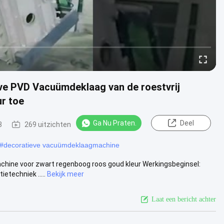
ve PVD Vacuümdeklaag van de roestvrij
r toe
Ga Nu Praten.
Deel
3
269 uitzichten
#
decoratieve vacuümdeklaagmachine
chine voor zwart regenboog roos goud kleur Werkingsbeginsel:
techniek .....
Bekijk meer
Laat een bericht achter