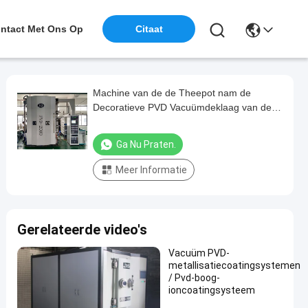
ntact Met Ons Op
Citaat
Machine van de de Theepot nam de
Decoratieve PVD Vacuümdeklaag van de
roestvrij staalkop voor Zwarte Regenboog
Gouden Kleur toe
Ga Nu Praten.
Meer Informatie
Gerelateerde video's
Vacuüm PVD-
metallisatiecoatingsystemen
/ Pvd-boog-
ioncoatingsysteem