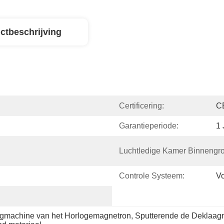
ctbeschrijving
Certificering:
C
Garantieperiode:
1 
Luchtledige Kamer Binnengro
Controle Systeem:
Vo
gmachine van het Horlogemagnetron
, 
Sputterende de Deklaag