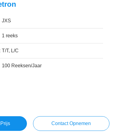
tron
JXS
1 reeks
:
T/T, L/C
100 Reeksen/Jaar
Prijs
Contact Opnemen