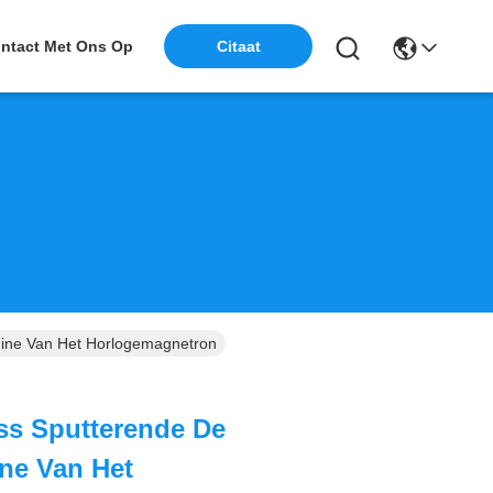
ntact Met Ons Op
Citaat
ine Van Het Horlogemagnetron
ss Sputterende De
ne Van Het