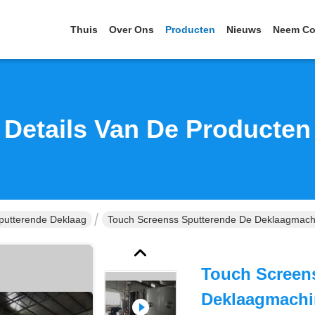
Thuis
Over Ons
Producten
Nieuws
Neem Co
Details Van De Producten
putterende Deklaag
Touch Screenss Sputterende De Deklaagmach
Touch Screen
Deklaagmachi