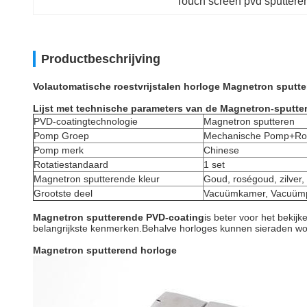
Touch screen pvd sputtere
Productbeschrijving
Volautomatische roestvrijstalen horloge Magnetron sputt
Lijst met technische parameters van de Magnetron-sputt
PVD-coatingtechnologie
Magnetron sputteren
Pomp Groep
Mechanische Pomp+Ro
Pomp merk
Chinese
Rotatiestandaard
1 set
Magnetron sputterende kleur
Goud, roségoud, zilver, 
Grootste deel
Vacuümkamer, Vacuümp
Magnetron sputterende PVD-coating
is beter voor het bekij
belangrijkste kenmerken.Behalve horloges kunnen sieraden wo
Magnetron sputterend horloge