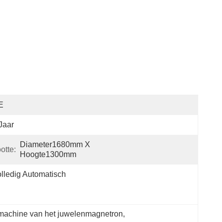
E
Jaar
Diameter1680mm X 
otte:
Hoogte1300mm
lledig Automatisch
machine van het juwelenmagnetron
, 