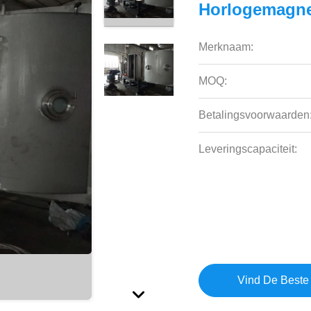
Horlogemagne
Merknaam:
MOQ:
Betalingsvoorwaarden
Leveringscapaciteit:
Vind De Beste 