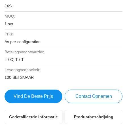
JXS
MOQ:
1 set
Prijs:
As per configuration
Betalingsvoorwaarden:
L / C, T / T
Leveringscapaciteit:
100 SETS/JAAR
Vind De Beste Prijs
Contact Opnemen
Gedetailleerde Informatie
Productbeschrijving