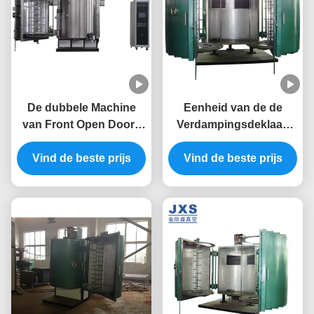
De dubbele Machine
Eenheid van de de
van Front Open Doors
Verdampingsdeklaag
Plastic Vacuum
van hoog rendement de
Vind de beste prijs
Metalizing
Vind de beste prijs
Dubbele Deuren
Vacuüm Thermische in
Foshan JXS