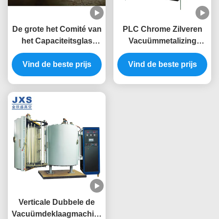
De grote het Comité van
PLC Chrome Zilveren
het Capaciteitsglas
Vacuümmetalizing
Machine van de
Systeem met de Pomp
Vind de beste prijs
Verdampings
Vind de beste prijs
van de Diaklep
Vacuümdeklaag voor
Spiegel
Verticale Dubbele de
Vacuümdeklaagmachine