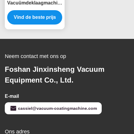
Vacuümdeklaagmachine
van de Deuren
Vind de beste prijs
Thermische
Verdamping
Neem contact met ons op
Foshan Jinxinsheng Vacuum
Equipment Co., Ltd.
E-mail
cassiel@vacuum-coatingmachine.com
Ons adres