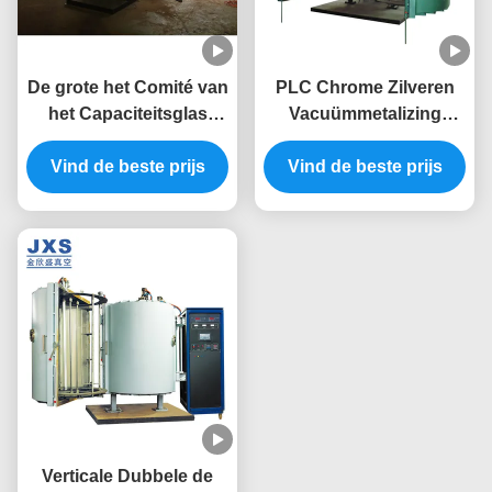
De grote het Comité van
PLC Chrome Zilveren
het Capaciteitsglas
Vacuümmetalizing
Machine van de
Systeem met de Pomp
Vind de beste prijs
Verdampings
Vind de beste prijs
van de Diaklep
Vacuümdeklaag voor
Spiegel
Verticale Dubbele de