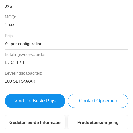
JXS
MOQ:
1 set
Prijs:
As per configuration
Betalingsvoorwaarden:
L / C, T / T
Leveringscapaciteit:
100 SETS/JAAR
Vind De Beste Prijs
Contact Opnemen
Gedetailleerde Informatie
Productbeschrijving