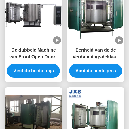
De dubbele Machine
Eenheid van de de
van Front Open Doors
Verdampingsdeklaag
Plastic Vacuum
van hoog rendement de
Vind de beste prijs
Metalizing
Vind de beste prijs
Dubbele Deuren
Vacuüm Thermische in
Foshan JXS