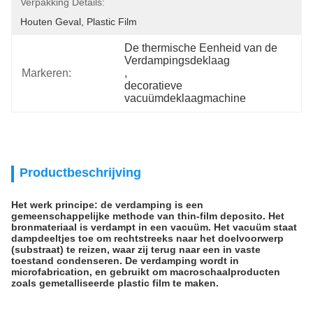
Verpakking Details:
Houten Geval, Plastic Film
De thermische Eenheid van de 
Verdampingsdeklaag
Markeren:
, 
decoratieve 
vacuümdeklaagmachine
Productbeschrijving
Het werk principe: de verdamping is een
gemeenschappelijke methode van thin-film deposito. Het
bronmateriaal is verdampt in een vacuüm. Het vacuüm staat
dampdeeltjes toe om rechtstreeks naar het doelvoorwerp
(substraat) te reizen, waar zij terug naar een in vaste
toestand condenseren. De verdamping wordt in
microfabrication, en gebruikt om macroschaalproducten
zoals gemetalliseerde plastic film te maken.