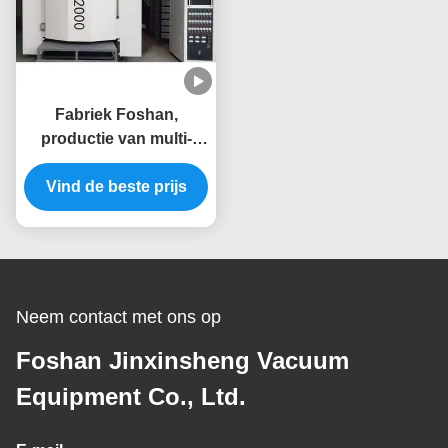
Fabriek Foshan,
productie van multi-
boog-ion PVD coating
Vind de beste prijs
machines voor
verschillende
onderdelen en
accessoires
Neem contact met ons op
Foshan Jinxinsheng Vacuum
Equipment Co., Ltd.