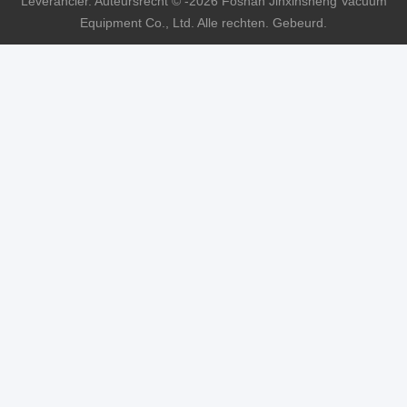
Leverancier. Auteursrecht © -2026 Foshan Jinxinsheng Vacuum
Equipment Co., Ltd. Alle rechten. Gebeurd.