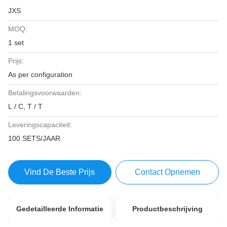
JXS
MOQ:
1 set
Prijs:
As per configuration
Betalingsvoorwaarden:
L / C, T / T
Leveringscapaciteit:
100 SETS/JAAR
Vind De Beste Prijs
Contact Opnemen
Gedetailleerde Informatie
Productbeschrijving