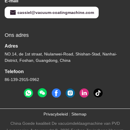
E-mail
cassiel@vacuum-coatingmachine.com
Ons adres
Adres
NO.14, de 1st straat, Niulanwei-Road, Shishan-Stad, Nanhai-
District, Foshan, Guangdong, China
Telefoon
86-139-2915-0962
Privacybeleid
|
Sitemap
China Goede kwaliteit De vacuümdeklaagmachine van PVD