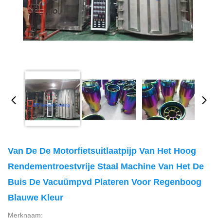
Van De De Motorfietsuitlaatpijp Van Het Hoog
Rendementroestvrije Staal Machine Van Het De
Buis De Vacuümpvd Plateren Voor Regenboog
Blauwe Kleur
Merknaam: