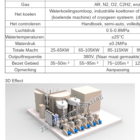
Gas
AR, N2, O2, C2H2, enz
Waterkoelingsomloop, industriële koeltoren of 
Het koelen
(koelende machine) of cryogeen systeem. (d
Het controleren
Handboek, semi-auto, volledi
Luchtdruk
0.5-0.8MPa
Watertemperaturen.
≤25°C
Waterdruk
≥0.2MPa
Totale Macht
25-65KW
65-105KW
85-115KW
9
Outputfrequentie
380V, (Naar maat gemaakte
Bezet Gebied
35~50m ²
55~95m ²
75~105m ²
12
Opmerking
Aanpassing
3D Effect