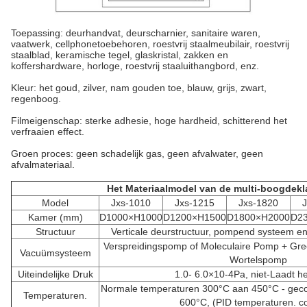
Toepassing: deurhandvat, deurscharnier, sanitaire waren,
vaatwerk, cellphonetoebehoren, roestvrij staalmeubilair, roestvrij
staalblad, keramische tegel, glaskristal, zakken en
koffershardware, horloge, roestvrij staaluithangbord, enz.
Kleur: het goud, zilver, nam gouden toe, blauw, grijs, zwart,
regenboog.
Filmeigenschap: sterke adhesie, hoge hardheid, schitterend het
verfraaien effect.
Groen proces: geen schadelijk gas, geen afvalwater, geen
afvalmateriaal.
Het Materiaalmodel van de multi-boogdek
Model
Jxs-1010
Jxs-1215
Jxs-1820
Kamer (mm)
D1000×H1000
D1200×H1500
D1800×H2000
D2
Structuur
Verticale deurstructuur, pompend systeem e
Verspreidingspomp of Moleculaire Pomp + G
Vacuümsysteem
Wortelspomp
Uiteindelijke Druk
1.0- 6.0×10-4Pa, niet-Laadt he
Normale temperaturen 300°C aan 450°C - geco
Temperaturen.
600°C, (PID temperaturen. co